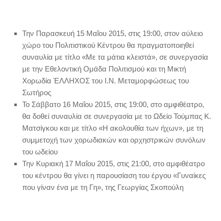
Την Παρασκευή 15 Μαΐου 2015, στις 19:00, στον αύλειο
χώρο του Πολιτιστικού Κέντρου θα πραγματοποιηθεί
συναυλία με τίτλο «Με τα μάτια κλειστά», σε συνεργασία
με την Εθελοντική Ομάδα Πολιτισμού και τη Μικτή
Χορωδία ΈΛΛΗΧΟΣ του Ι.Ν. Μεταμορφώσεως του
Σωτήρος
Το Σάββατο 16 Μαΐου 2015, στις 19:00, στο αμφιθέατρο,
θα δοθεί συναυλία σε συνεργασία με το Ωδείο Τούμπας Κ.
Ματσίγκου και με τίτλο «Η ακολουθία των ήχων», με τη
συμμετοχή των χορωδιακών και ορχηστρικών συνόλων
του ωδείου
Την Κυριακή 17 Μαΐου 2015, στις 21:00, στο αμφιθέατρο
του κέντρου θα γίνει η παρουσίαση του έργου «Γυναίκες
που γίναν ένα με τη Γη», της Γεωργίας Σκοπούλη