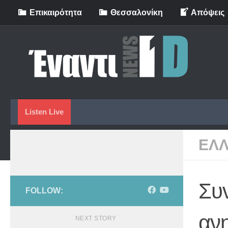
Eπικαιρότητα
Θεσσαλονίκη
Απόψεις
Skip to content
Listen Live
ΕΛ
Συ
FOLLOW:
αν
NEXT STORY