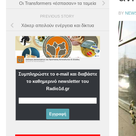
Οι Transformers «έσπασαν» τα ταμεία
BY
NEW
PREVIOUS STORY
Χάκερ απειλούν ενέργεια και δίκτυα
Συμπληρώστε το e-mail και διαβάστε
το καθημερινό newsletter του
Radio1d.gr