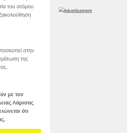
ία του ατόμου
εξακολούθηση
αποσκοπεί στην
γμάτωση της
τος.
ύν με τον
ειας Λάρισας
ιώνεται ότι
ς.