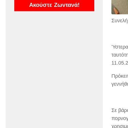
Ακούστε Ζωντανά!
Συνελή
Ύστερα
ταυτότ
11.05.
Πρόκει
γεννήθ
Σε βάρο
πορνογ
χρησιμ