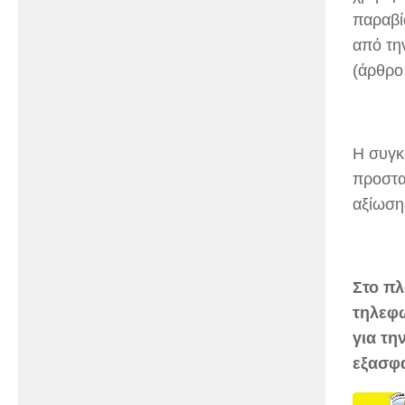
παραβί
από τη
(άρθρο
Η συγκ
προστα
αξίωση
Στο πλ
τηλεφω
για τη
εξασφα