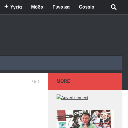
Υγεία
Μόδα
Γυναίκα
Gossip
MORE
0
α