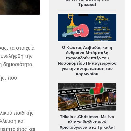
Τρίκαλα!
Ο Κώστας Λειβαδάς και η
ς, τα στοιχεία
Ανδριάνα Μπάμπαλη
συνελήφθη την
τραγουδούν υπέρ του
Νοσοκομείου Παπαγεωργίου
η δημοσιότητα.
για την αντιμετώπιση του
κορωνοϊού
ής, που
λικού παιδικής
Trikala e-Christmas: Με ένα
λλευση και
κλικ τα διαδικτυακά
Χριστούγεννα στα Τρίκαλα!
έμπτο έτος και