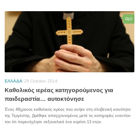
0
ΕΛΛΑΔΑ
29 October 2014
Καθολικός ιερέας κατηγορούμενος για
παιδεραστία… αυτοκτόνησε
Ένας 48χρονος καθολικός ιερέας που ανήκε στη σλοβενική κοινότητα
της Τεργέστης, βρέθηκε απαγχονισμένος μετά τις κατηγορίες εναντίον
του ότι παρενόχλησε σεξουαλικά ένα κορίτσι 13 ετών.