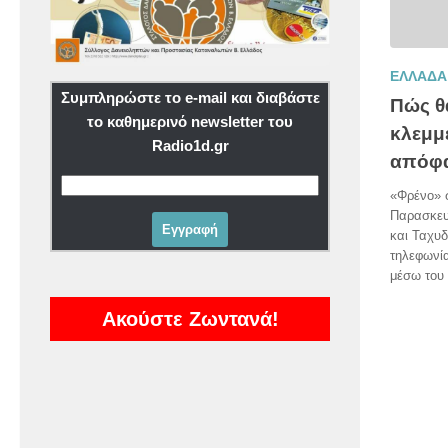
ΕΛΛΑΔΑ
Συμπληρώστε το e-mail και διαβάστε
Πώς θ
το καθημερινό newsletter του
κλεμμ
Radio1d.gr
απόφα
«Φρένο» σ
Παρασκευ
και Ταχυδ
τηλεφωνί
μέσω του 
Ακούστε Ζωντανά!