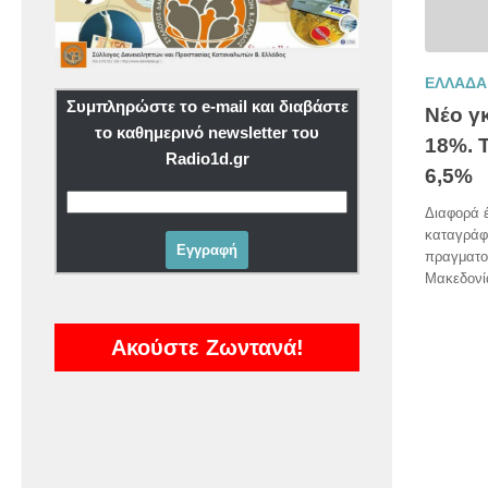
ΕΛΛΑΔΑ
Συμπληρώστε το e-mail και διαβάστε
Νέο γ
το καθημερινό newsletter του
18%. 
Radio1d.gr
6,5%
Διαφορά έ
καταγράφ
πραγματο
Μακεδονία
Ακούστε Ζωντανά!