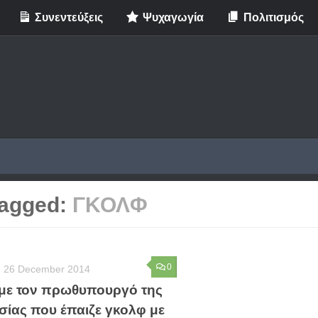
Συνεντεύξεις
Ψυχαγωγία
Πολιτισμός
agged:
ΓΚΟΛΦ
0
26 December 2014
με τον πρωθυπουργό της
σίας που έπαιζε γκολφ με