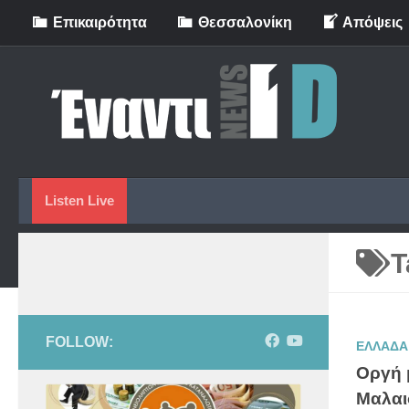
Eπικαιρότητα
Θεσσαλονίκη
Απόψεις
Skip to content
Listen Live
T
FOLLOW:
ΕΛΛΑΔΑ
Οργή 
Μαλαι