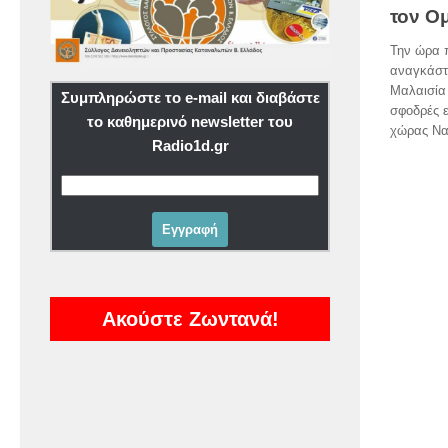
τον Ο
Την ώρα 
αναγκάστη
Μαλαισία
Συμπληρώστε το e-mail και διαβάστε
σφοδρές ε
το καθημερινό newsletter του
χώρας Νατ
Radio1d.gr
Ακούστε Ζωντανά!