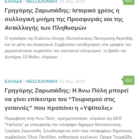
0
ΕΛΛΑΔΑ
/
ΘΕΣΣΑΛΟΝΙΚΗ
18 May 2019
Γρηγόρης Ζαρωτιάδης: Ιστορικό χρέος η
συλλογική μνήμη της Προσφυγιάς και της
Ανταλλαγής των Πληθυσμών
Ο πρόεδρος της Ευξείνου Λέσχης Θεσσαλονίκης Παναγιώτης Ακριτίδης
και τα μέλη του Διοικητικού Συμβουλίου υποδέχτηκαν στα γραφεία του
μητροπολιτικού σωματείου του ποντιακού ελληνισμού, το βράδυ της
Δευτέρας 13 Μαΐου, κλιμάκιο...
0
ΕΛΛΑΔΑ
/
ΘΕΣΣΑΛΟΝΙΚΗ
15 May 2019
Γρηγόρης Ζαρωτιάδης: Η Άνω Πόλη μπορεί
να γίνει επίκεντρο του “Τουρισμού στις
γειτονιές” που προτείνει η «Υψίπολις»
Παρέμβαση στην Άνω Πόλη πραγματοποίησε, κλιμάκιο της ΔΚΘ
“Υψίπολις” με επικεφαλής τον υποψήφιο δήμαρχο Θεσσαλονίκης
Γρηγόρη Ζαρωτιάδη. Συνοδευόμενος από τους υποψηφίους δημοτικούς
συμβούλους Όλγα Παυλίδου, καθηγήτρια αγγλικών, Όμηρο Ταχμαζίδη,