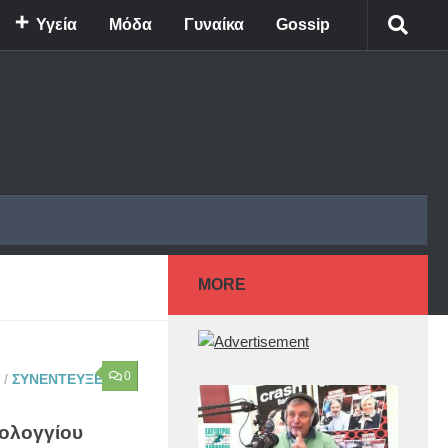
Υγεία
Μόδα
Γυναίκα
Gossip
MORE
0
/
ΣΥΝΕΝΤΕΥΞΕΙΣ
ολογγίου