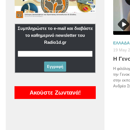
Συμπληρώστε το e-mail και διαβάστε
το καθημερινό newsletter του
Radio1d.gr
ΕΛΛΑΔΑ
19 May 
Η Γεν
Η φιλόλογ
την Γενοκ
στην εκπο
Ανδρέα Σ
Ακούστε Ζωντανά!