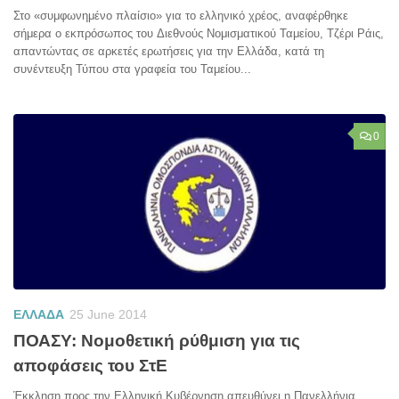
Στο «συμφωνημένο πλαίσιο» για το ελληνικό χρέος, αναφέρθηκε
σήμερα ο εκπρόσωπος του Διεθνούς Νομισματικού Ταμείου, Τζέρι Ράις,
απαντώντας σε αρκετές ερωτήσεις για την Ελλάδα, κατά τη
συνέντευξη Τύπου στα γραφεία του Ταμείου...
0
ΕΛΛΑΔΑ
25 June 2014
ΠΟΑΣΥ: Νομοθετική ρύθμιση για τις
αποφάσεις του ΣτΕ
Έκκληση προς την Ελληνική Κυβέρνηση απευθύνει η Πανελλήνια