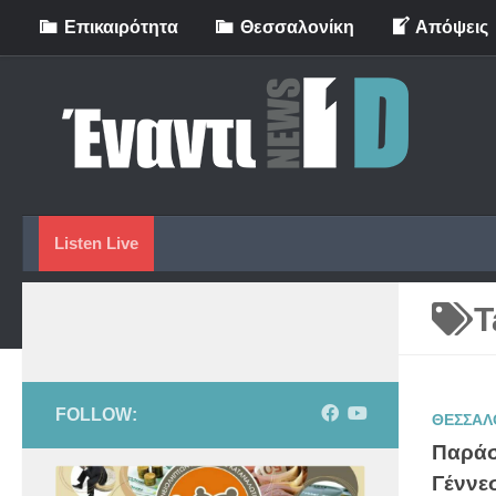
Eπικαιρότητα
Θεσσαλονίκη
Απόψεις
Skip to content
Listen Live
T
FOLLOW:
ΘΕΣΣΑΛ
Παράσ
Γέννεσ