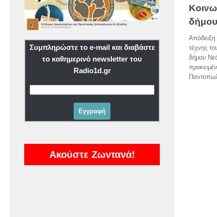
Κοινω
δήμου
Απόδειξη 
Συμπληρώστε το e-mail και διαβάστε
τέχνης το
δήμου Νε
το καθημερινό newsletter του
προκειμέν
Radio1d.gr
Παντοπωλ
Ακούστε Ζωντανά!