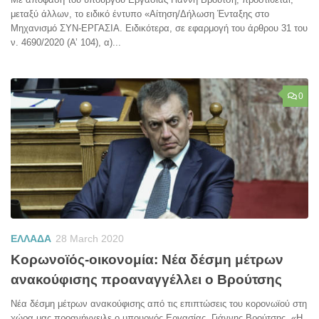
μεταξύ άλλων, το ειδικό έντυπο «Αίτηση/Δήλωση Ένταξης στο
Μηχανισμό ΣΥΝ-ΕΡΓΑΣΙΑ. Ειδικότερα, σε εφαρμογή του άρθρου 31 του
ν. 4690/2020 (Α’ 104), α)...
0
ΕΛΛΑΔΑ
28 March 2020
Κορωνοϊός-οικονομία: Νέα δέσμη μέτρων
ανακούφισης προαναγγέλλει ο Βρούτσης
Νέα δέσμη μέτρων ανακούφισης από τις επιπτώσεις του κορονωϊού στη
χώρα μας προανήγγειλε ο υπουργός Εργασίας, Γιάννης Βρούτσης. «Η