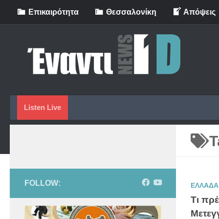
Eπικαιρότητα
Θεσσαλονίκη
Απόψεις
Skip to content
Listen Live
T
FOLLOW:
ΕΛΛΑΔΑ
Τι πρέ
Μετεγ