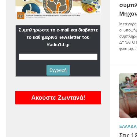
συμπλ
Μηχαν
Μετεγγραφ
Συμπληρώστε το e-mail και διαβάστε
οι υποψήφ
συμπληρώ
το καθημερινό newsletter του
ΔΥΝΑΤΟΤ
Radio1d.gr
φοιτητής 
Ακούστε Ζωντανά!
ΕΛΛΑΔΑ
Στις 1