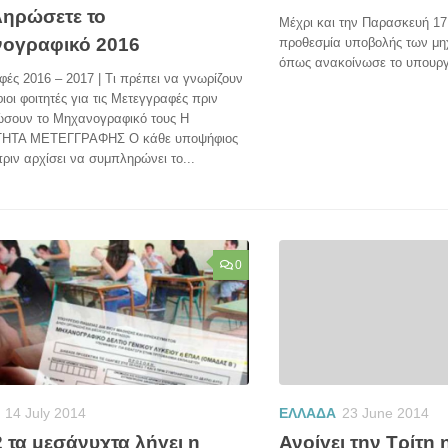
ηρώσετε το
Μέχρι και την Παρασκευή 17 
ογραφικό 2016
προθεσμία υποβολής των μη
όπως ανακοίνωσε το υπουργε
ές 2016 – 2017 | Τι πρέπει να γνωρίζουν
ιοι φοιτητές για τις Μετεγγραφές πριν
σουν το Μηχανογραφικό τους Η
ΗΤΑ ΜΕΤΕΓΓΡΑΦΗΣ Ο κάθε υποψήφιος
πριν αρχίσει να συμπληρώνει το...
0
ΕΛΛΑΔΑ
23 June 2014
14 July 2014
Ανοίγει την Τρίτη
2 τα μεσάνυχτα λήγει η