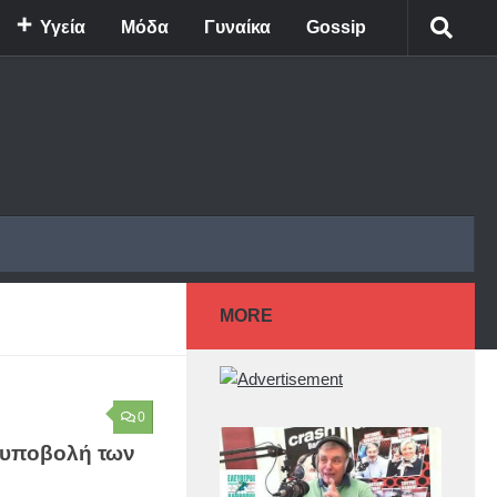
Υγεία
Μόδα
Γυναίκα
Gossip
MORE
0
 υποβολή των