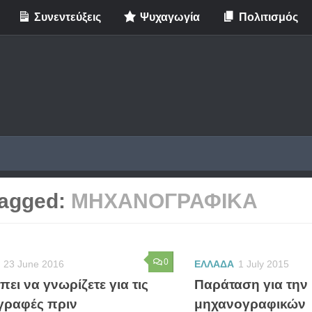
Συνεντεύξεις
Ψυχαγωγία
Πολιτισμός
agged:
ΜΗΧΑΝΟΓΡΑΦΙΚΑ
0
23 June 2016
ΕΛΛΑΔΑ
1 July 2015
πει να γνωρίζετε για τις
Παράταση για την
γραφές πριν
μηχανογραφικών