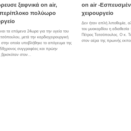
ρευσε ξαφνικά on air,
on air -Εσπευσμέν
 περίπλοκο πολύωρο
χειρουργείο
υργείο
Δεν ήταν απλή λιποθυμία, α
του μυοκαρδίου η αδιαθεσία 
ίναι τα επόμενα 24ωρα για την υγεία του
Πέτρος Τατσόπουλος. Ο κ. 
τσόπουλου, μετά την καρδιοχειρουργική
στον αέρα της πρωινής εκπομ
 στην οποία υποβλήθηκε το απόγευμα της
Ο 59χρονος συγγραφέας και πρώην
 βρισκόταν στον...