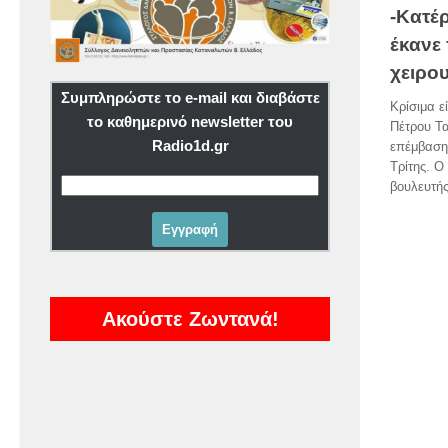
-Κατέρ
έκανε
χειρο
Συμπληρώστε το e-mail και διαβάστε
Κρίσιμα ε
το καθημερινό newsletter του
Πέτρου Τα
Radio1d.gr
επέμβαση
Τρίτης. 
βουλευτής
Ακούστε Ζωντανά!