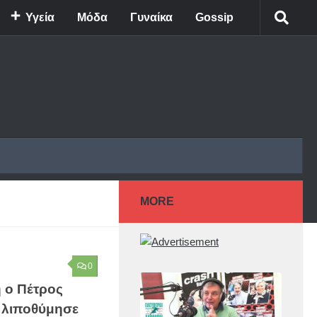
Υγεία
Μόδα
Γυναίκα
Gossip
MORE
0
 ο Πέτρος
 λιποθύμησε