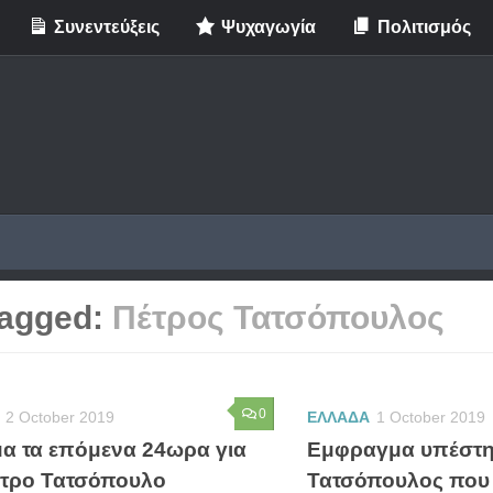
Συνεντεύξεις
Ψυχαγωγία
Πολιτισμός
agged:
Πέτρος Τατσόπουλος
0
2 October 2019
ΕΛΛΑΔΑ
1 October 2019
μα τα επόμενα 24ωρα για
Εμφραγμα υπέστη
έτρο Τατσόπουλο
Τατσόπουλος που