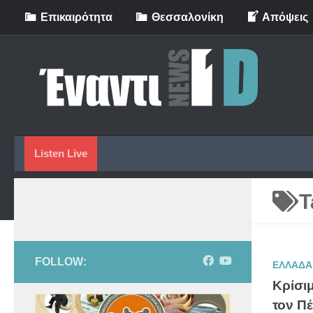
Eπικαιρότητα
Θεσσαλονίκη
Απόψεις
Skip to content
Listen Live
T
FOLLOW:
ΕΛΛΑΔΑ
Κρίσι
τον Π