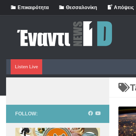
Eπικαιρότητα
Θεσσαλονίκη
Απόψεις
Skip to content
Listen Live
T
FOLLOW: