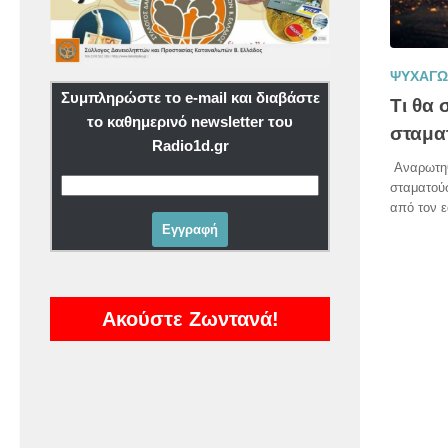
ΨΥΧΑΓΩ
Συμπληρώστε το e-mail και διαβάστε
Τι θα 
το καθημερινό newsletter του
σταμα
Radio1d.gr
Αναρωτηθή
σταματούσ
από τον ε
Ακούστε Ζωντανά!