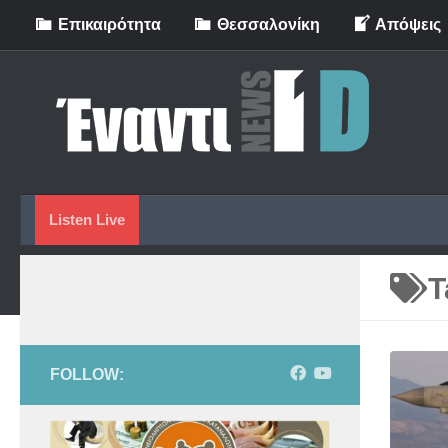
Eπικαιρότητα
Θεσσαλονίκη
Απόψεις
Skip to content
Listen Live
T
FOLLOW: