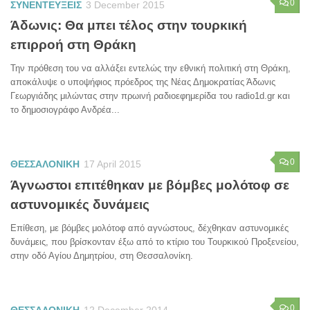
0
ΣΥΝΕΝΤΕΥΞΕΙΣ
3 December 2015
Άδωνις: Θα μπει τέλος στην τουρκική
επιρροή στη Θράκη
Την πρόθεση του να αλλάξει εντελώς την εθνική πολιτική στη Θράκη,
αποκάλυψε ο υποψήφιος πρόεδρος της Νέας Δημοκρατίας Άδωνις
Γεωργιάδης μιλώντας στην πρωινή ραδιοεφημερίδα του radio1d.gr και
το δημοσιογράφο Ανδρέα...
0
ΘΕΣΣΑΛΟΝΙΚΗ
17 April 2015
Άγνωστοι επιτέθηκαν με βόμβες μολότοφ σε
αστυνομικές δυνάμεις
Επίθεση, με βόμβες μολότοφ από αγνώστους, δέχθηκαν αστυνομικές
δυνάμεις, που βρίσκoνταν έξω από το κτίριο του Τουρκικού Προξενείου,
στην οδό Αγίου Δημητρίου, στη Θεσσαλονίκη.
0
ΘΕΣΣΑΛΟΝΙΚΗ
12 December 2014