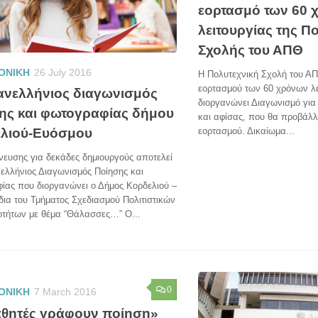
εορτασμό των 60 
λειτουργίας της Π
Σχολής του ΑΠΘ
ΟΝΙΚΗ
26 July 2016
Η Πολυτεχνική Σχολή του ΑΠ
εορτασμού των 60 χρόνων λε
ανελλήνιος διαγωνισμός
διοργανώνει Διαγωνισμό για
ης και φωτογραφίας δήμου
και αφίσας, που θα προβάλλε
λιού-Ευόσμου
εορτασμού. Δικαίωμα...
ευσης για δεκάδες δημιουργούς αποτελεί
ελλήνιος Διαγωνισμός Ποίησης και
ίας που διοργανώνει ο Δήμος Κορδελιού –
ια του Τμήματος Σχεδιασμού Πολιτιστικών
οτήτων με θέμα “Θάλασσες…” Ο...
0
ΟΝΙΚΗ
7 March 2016
αθητές γράφουν ποίηση»