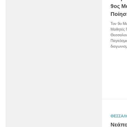
9ος Μ
Ποίησ
Τον 9ο Μα
Μαθητές 
Θεσσαλονί
Παγκόσμια
διαγωνισ
ΘΕΣΣΑΛ
Νεάπο