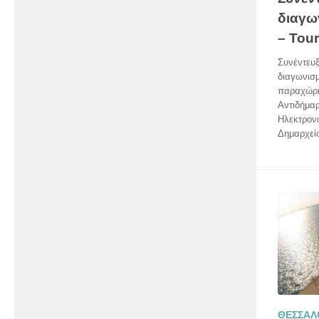
διαγω
– Tour
Συνέντευ
διαγωνισμ
παραχώρη
Αντιδήμα
Ηλεκτρονι
Δημαρχείο
ΘΕΣΣΑΛ