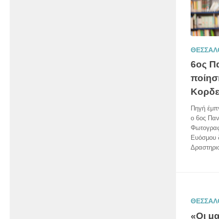
ΘΕΣΣΑΛ
6ος Π
ποίησ
Κορδε
Πηγή έμπν
ο 6ος Παν
Φωτογραφ
Ευόσμου δ
Δραστηρι
ΘΕΣΣΑΛ
«Οι μ