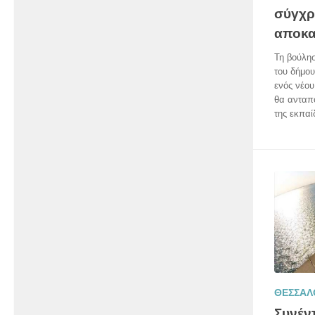
σύγχρ
αποκα
Τη βούλησ
του δήμο
ενός νέου
θα ανταπο
της εκπαί
ΘΕΣΣΑΛ
Συνέντ