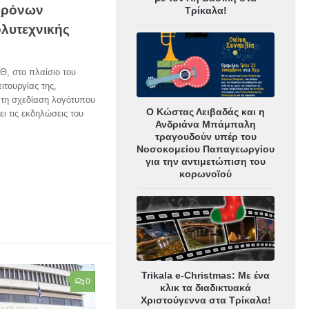
χρόνων
Τρίκαλα!
ολυτεχνικής
Θ, στο πλαίσιο του
ιτουργίας της,
 τη σχεδίαση λογότυπου
Ο Κώστας Λειβαδάς και η
ι τις εκδηλώσεις του
Ανδριάνα Μπάμπαλη
τραγουδούν υπέρ του
Νοσοκομείου Παπαγεωργίου
για την αντιμετώπιση του
κορωνοϊού
Trikala e-Christmas: Με ένα
0
κλικ τα διαδικτυακά
Χριστούγεννα στα Τρίκαλα!