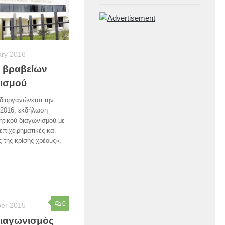
ary 2016
 βραβείων
νισμού
 διοργανώνεται την
 2016, εκδήλωση
ητικού διαγωνισμού με
επιχειρηματικές και
ς της κρίσης χρέους»,
0
er 2015
διαγωνισμός