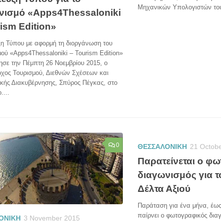
Μηχανικών Υπολογιστών του
νισμό «Apps4Thessaloniki
ism Edition»
ξη Τύπου με αφορμή τη διοργάνωση του
ού «Apps4Thessaloniki – Tourism Edition»
σε την Πέμπτη 26 Νοεμβρίου 2015, ο
ρχος Τουρισμού, Διεθνών Σχέσεων και
κής Διακυβέρνησης, Σπύρος Πέγκας, στο
....
0
ΘΕΣΣΑΛΟΝΙΚΗ
21 Octob
Παρατείνεται ο φ
διαγωνισμός για τ
Δέλτα Αξιού
Παράταση για ένα μήνα, έως 
παίρνει ο φωτογραφικός διαγ
ΟΝΙΚΗ
3 November 2015