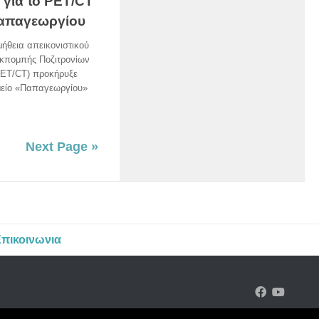
 για το PET/CT
Παπαγεωργίου
ήθεια απεικονιστικού
κπομπής Ποζιτρονίων
PET/CT) προκήρυξε
μείο «Παπαγεωργίου»
Next Page »
πικοινωνια