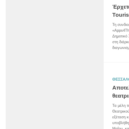
Έρχετ
Touri
Τη συνδιο
«Apps4The
Δημοτικό 
στη διάρκ
διαγωνισμ
ΘΕΣΣΑΛ
Αποτε
θεατρ
Τα μέλη τ
Θεατρικο
εξέταση 
υποβλήθηκ
Μαΐου, κα