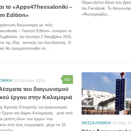
Πάρκο Δέλτα Αξιού που βρίσκ
αι το «Apps4Thessaloniki –
του Facebook. To διαγωνισμό
sm Edition»
«Φωτογραφίζω...
ργάνωση διαγωνισμού με τίτλο:
ssaloniki – Tourism Edition», ενέκρινε το
Συμβούλιο, την Δευτέρα 2 Νοεμβρίου 2015,
εια της 25ης τακτικής του συνεδρίασης. Ο
ός θα πραγματοποιηθεί σε...
0
ΟΝΙΚΗ
15 October 2015
λέσματα του διαγωνισμού
ικού έργου στην Καλαμαριά
ης Κριτικής Επιτροπής του Διαγωνισμού
ύ Έργου του Δήμου Καλαμαριάς μετά από
και μελέτη όλων των έργων που
ΘΕΣΣΑΛΟΝΙΚΗ
13 May 2
αν από τους συγγραφείς μέχρι τις 15
τέληξαν ...