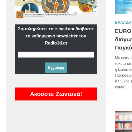
ΕΛΛΑΔΑ
Συμπληρώστε το e-mail και διαβάστε
EURO
το καθημερινό newsletter του
διαγω
Radio1d.gr
Παγκό
Με έναν 
τοκετό κα
η Euromed
Παγκόσμια
Κλινικής 
κοινό...
Ακούστε Ζωντανά!