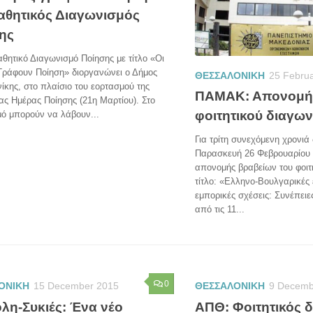
αθητικός Διαγωνισμός
ης
θητικό Διαγωνισμό Ποίησης με τίτλο «Οι
Γράφουν Ποίηση» διοργανώνει ο Δήμος
ΘΕΣΣΑΛΟΝΙΚΗ
25 Febru
κης, στο πλαίσιο του εορτασμού της
ΠΑΜΑΚ: Απονομή
ς Ημέρας Ποίησης (21η Μαρτίου). Στο
φοιτητικού διαγω
μό μπορούν να λάβουν...
Για τρίτη συνεχόμενη χρονιά
Παρασκευή 26 Φεβρουαρίου
απονομής βραβείων του φοιτ
τίτλο: «Ελληνο-Βουλγαρικές 
εμπορικές σχέσεις: Συνέπειε
από τις 11...
0
ΟΝΙΚΗ
15 December 2015
ΘΕΣΣΑΛΟΝΙΚΗ
9 Decemb
λη-Συκιές: Ένα νέο
ΑΠΘ: Φοιτητικός 