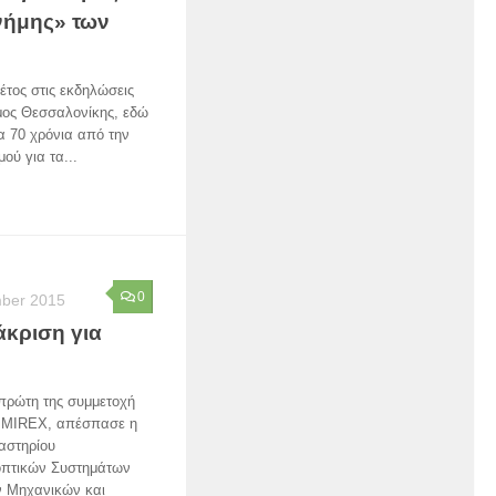
νήμης» των
έτος στις εκδηλώσεις
μος Θεσσαλονίκης, εδώ
τα 70 χρόνια από την
ύ για τα...
0
ber 2015
άκριση για
 πρώτη της συμμετοχή
ό MIREX, απέσπασε η
αστηρίου
οπτικών Συστημάτων
ν Μηχανικών και