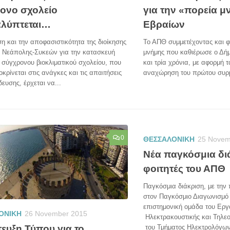
ονο σχολείο
για την «πορεία μ
λύπτεται…
Εβραίων
η και την αποφασιστικότητα της διοίκησης
Το ΑΠΘ συμμετέχοντας και φ
υ Νεάπολης-Συκεών για την κατασκευή
μνήμης που καθιέρωσε ο Δή
 σύγχρονου βιοκλιματικού σχολείου, που
και τρία χρόνια, με αφορμή 
κρίνεται στις ανάγκες και τις απαιτήσεις
αναχώρηση του πρώτου συρμο
δευσης, έρχεται να...
0
ΘΕΣΣΑΛΟΝΙΚΗ
25 Novem
Νέα παγκόσμια δι
φοιτητές του ΑΠΘ
Παγκόσμια διάκριση, με την
στον Παγκόσμιο Διαγωνισμ
επιστημονική ομάδα του Εργ
ΟΝΙΚΗ
26 November 2015
Ηλεκτρακουστικής και Τηλε
ευξη Τύπου για το
του Τμήματος Ηλεκτρολόγω