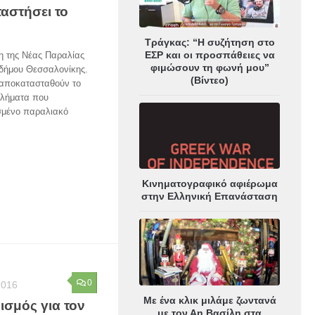
ταστήσει το
Τράγκας: “Η συζήτηση στο
ΕΣΡ και οι προσπάθειες να
η της Νέας Παραλίας
φιμώσουν τη φωνή μου”
 δήμου Θεσσαλονίκης.
(Βίντεο)
 αποκατασταθούν το
βλήματα που
σμένο παραλιακό
Κινηματογραφικό αφιέρωμα
στην Ελληνική Επανάσταση
0
2016
Με ένα κλικ μιλάμε ζωντανά
ισμός για τον
με τον Αη Βασίλη στα