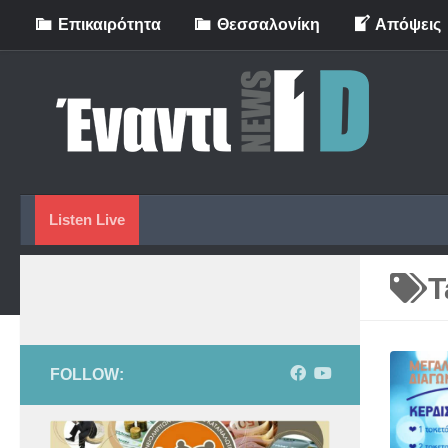
Eπικαιρότητα
Θεσσαλονίκη
Απόψεις
Skip to content
Listen Live
T
FOLLOW: