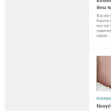
Ελλάδ
άνω τ
Ένα στα 
Ευρώπη ή
άνω των 3
γερμανική
σήμερα...
ΕΛΛΑΔΑ
Νεογέ