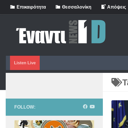
Eπικαιρότητα
Θεσσαλονίκη
Απόψεις
Skip to content
Listen Live
T
FOLLOW: