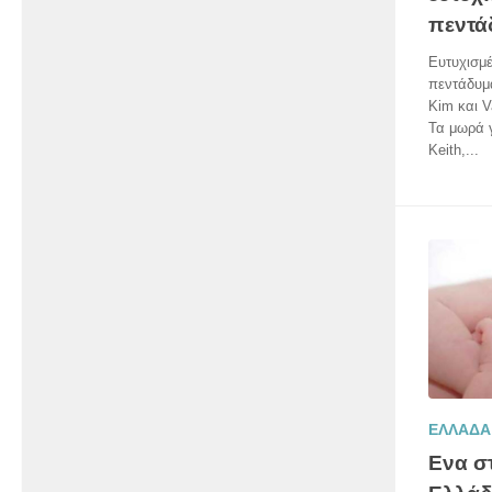
πεντά
Ευτυχισμέ
πεντάδυμά
Kim και V
Τα μωρά γ
Keith,...
ΕΛΛΑΔΑ
Ενα σ