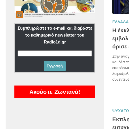
ΕΛΛΑΔΑ
Συμπληρώστε το e-mail και διαβάστε
Η έκκ
το καθημερινό newsletter του
εμβολ
Radio1d.gr
όρισε
Στην ανάγ
και όλα τ
εκπρόσωπ
λοιμωξιολ
συνέντευξ
Ακούστε Ζωντανά!
ΨΥΧΑΓΩ
Εκπλη
ευτυχ