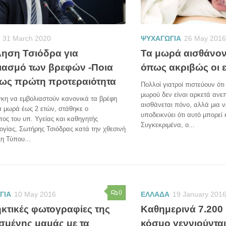
31 March 2020
ΨΥΧΑΓΩΓΙΑ
26 May 2016
ληση Τσιόδρα για
Τα μωρά αισθάνον
ιασμό των βρεφών -Ποια
όπως ακριβώς οι ε
 ως πρώτη προτεραιότητα
Πολλοί γιατροί πιστεύουν ότ
μωρού δεν είναι αρκετά ανε
κη να εμβολιαστούν κανονικά τα βρέφη
αισθάνεται πόνο, αλλά μια ν
α μωρά έως 2 ετών, στάθηκε ο
υποδεικνύει ότι αυτό μπορεί 
ος του υπ. Υγείας και καθηγητής
Συγκεκριμένα, ο...
ογίας, Σωτήρης Τσιόδρας κατά την χθεσινή
η Τύπου...
0
ΓΙΑ
10 May 2016
ΕΛΛΑΔΑ
19 January 201
κτικές φωτογραφίες της
Καθημερινά 7.200
ισμένης μαμάς με τα
κόσμο γεννιούντα