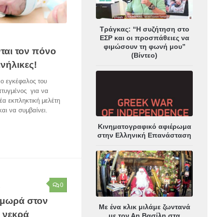
Τράγκας: “Η συζήτηση στο
ΕΣΡ και οι προσπάθειες να
φιμώσουν τη φωνή μου”
ται τον πόνο
(Βίντεο)
νήλικες!
ι ο εγκέφαλος του
πτυγμένος για να
έα εκπληκτική μελέτη
και να συμβαίνει.
Κινηματογραφικό αφιέρωμα
στην Ελληνική Επανάσταση
0
6
 μωρά στον
Με ένα κλικ μιλάμε ζωντανά
ι νεκρά
με τον Αη Βασίλη στα