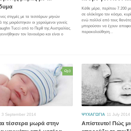
δυμα
Κάθε μέρα, περίπου 7.200 μ
σε ολόκληρο τον κόσμο, κυρ
νες στιγμές με τα τεσσάρων μηνών
ενώ πολλοί από τους θανάτο
 της μοιράστηκαν οι χαρούμενοι γονείς
μπορούσαν να έχουν αποφευ
aughn Tucci από το Περθ της Αυστραλίας.
παρακολούθηση...
εννήθηκαν τον Ιανουάριο και είναι ο
0
3 September 2014
ΨΥΧΑΓΩΓΙΑ
11 July 2014
τα τέσσερα μωρά στην
Aπίστευτο! Πώς μι