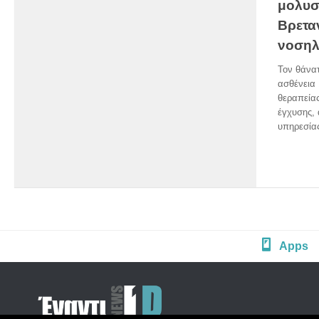
μολυσ
Βρετα
νοσηλ
Τον θάνατ
ασθένεια 
θεραπεία
έγχυσης, 
υπηρεσίας
Apps