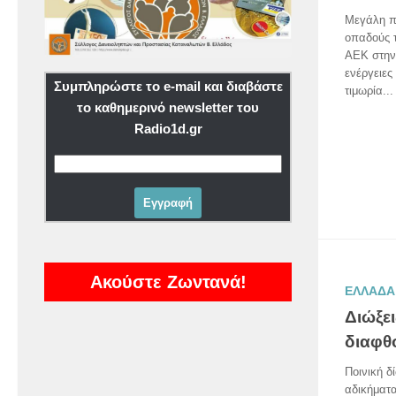
Μεγάλη π
οπαδούς τ
ΑΕΚ στην
ενέργειε
Συμπληρώστε το e-mail και διαβάστε
τιμωρία...
το καθημερινό newsletter του
Radio1d.gr
Ακούστε Ζωντανά!
ΕΛΛΑΔΑ
Διώξει
διαφθ
Ποινική δ
αδικήματ