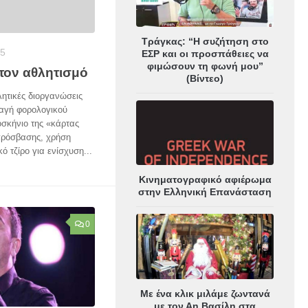
Τράγκας: “Η συζήτηση στο
15
ΕΣΡ και οι προσπάθειες να
φιμώσουν τη φωνή μου”
τον αθλητισμό
(Βίντεο)
λητικές διοργανώσεις
λαγή φορολογικού
οσκήνιο της «κάρτας
πρόσβασης, χρήση
ό τζίρο για ενίσχυση...
Κινηματογραφικό αφιέρωμα
στην Ελληνική Επανάσταση
0
Με ένα κλικ μιλάμε ζωντανά
με τον Αη Βασίλη στα