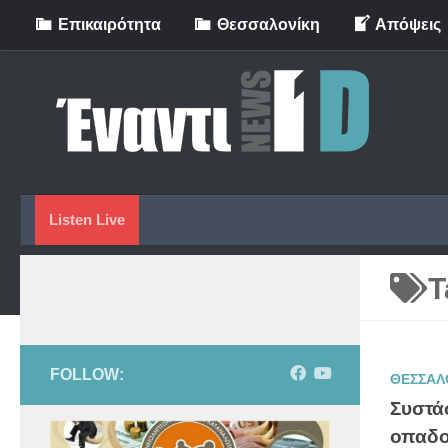
Eπικαιρότητα
Θεσσαλονίκη
Απόψεις
Skip to content
Listen Live
T
FOLLOW:
ΘΕΣΣΑΛ
Συστά
οπαδο