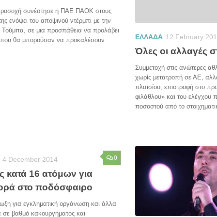
ροσοχή συνέστησε η ΠΑΕ ΠΑΟΚ στους
ης ενόψει του αποψινού ντέρμπι με την
 Τούμπα, σε μια προσπάθεια να προλάβει
ΕΛΛΑΔΑ
12 February 20
ς που θα μπορούσαν να προκαλέσουν
Όλες οι αλλαγές σ
Συμμετοχή στις ανώτερες αθ
χωρίς μετατροπή σε ΑΕ, αλ
πλαισίου, επιστροφή στο πρ
φιλάθλου» και του ελέγχου 
ποσοστού από το στοιχηματικ
0
4 December 2014
ς κατά 16 ατόμων για
ορά στο ποδόσφαιρο
ίωξη για εγκληματική οργάνωση και άλλα
α σε βαθμό κακουργήματος και