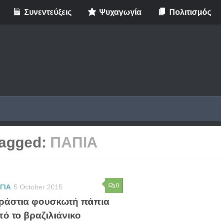
Συνεντεύξεις
Ψυχαγωγία
Πολιτισμός
agged:
ΠΑΠΙΑ
0
ΓΙΑ
5 October 2015
εράστια φουσκωτή πάπια
ό το βραζιλιάνικο