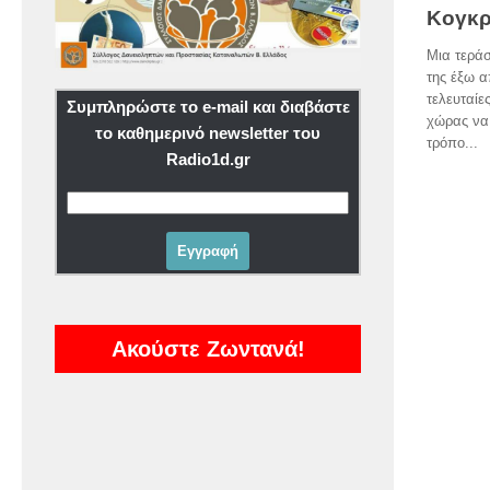
Κογκ
Μια τερά
της έξω α
τελευταίε
Συμπληρώστε το e-mail και διαβάστε
χώρας να
το καθημερινό newsletter του
τρόπο...
Radio1d.gr
Ακούστε Ζωντανά!