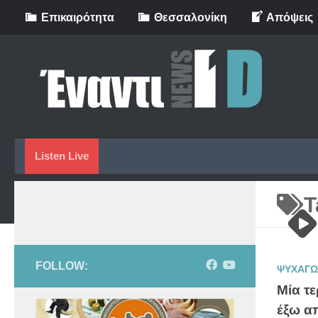
Eπικαιρότητα
Θεσσαλονίκη
Απόψεις
Skip to content
Listen Live
T
FOLLOW:
ΨΥΧΑΓΩ
Μία τ
έξω απ