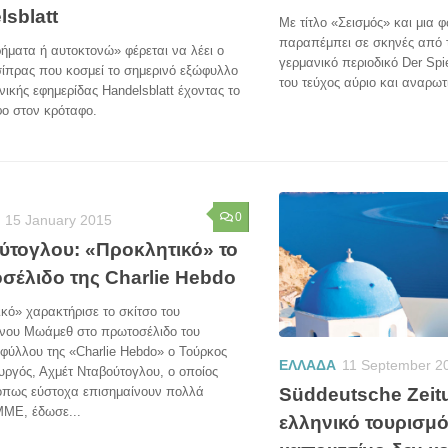
sblatt
Με τίτλο «Σεισμός» και μια
παραπέμπει σε σκηνές από 
ήματα ή αυτοκτονώ» φέρεται να λέει ο
γερμανικό περιοδικό Der Spi
ίπρας που κοσμεί το σημερινό εξώφυλλο
του τεύχος αύριο και αναρωτι
νικής εφημερίδας Handelsblatt έχοντας το
φο στον κρόταφο.
0
15 January 2015
ύτογλου: «Προκλητικό» το
σέλιδο της Charlie Hebdo
κό» χαρακτήρισε το σκίτσο του
νου Μωάμεθ στο πρωτοσέλιδο του
 φύλλου της «Charlie Hebdo» ο Τούρκος
ΕΛΛΑΔΑ
11 September 2
ργός, Αχμέτ Νταβούτογλου, ο οποίος
Süddeutsche Zeitu
όπως εύστοχα επισημαίνουν πολλά
ΜΜΕ, έδωσε...
ελληνικό τουρισμό