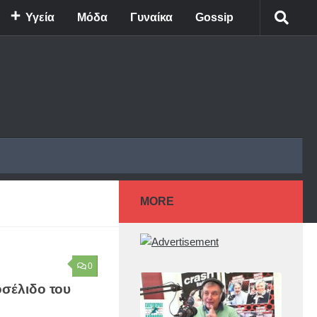
Υγεία
Μόδα
Γυναίκα
Gossip
MORE
0
οσέλιδο του