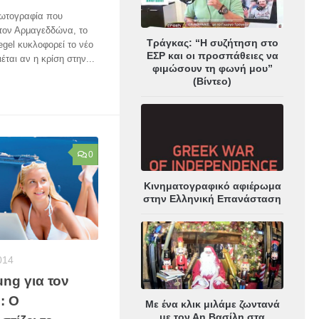
 φωτογραφία που
τον Αρμαγεδδώνα, το
Τράγκας: “Η συζήτηση στο
egel κυκλοφορεί το νέο
ΕΣΡ και οι προσπάθειες να
έται αν η κρίση στην...
φιμώσουν τη φωνή μου”
(Βίντεο)
0
Κινηματογραφικό αφιέρωμα
στην Ελληνική Επανάσταση
014
ng για τον
: Ο
Με ένα κλικ μιλάμε ζωντανά
με τον Αη Βασίλη στα