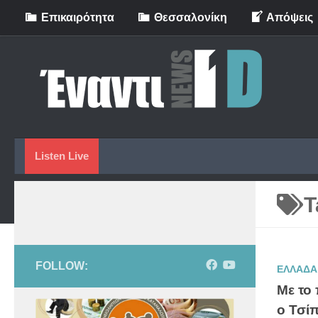
Eπικαιρότητα
Θεσσαλονίκη
Απόψεις
Skip to content
Listen Live
T
FOLLOW:
ΕΛΛΑΔΑ
Με το
ο Τσί