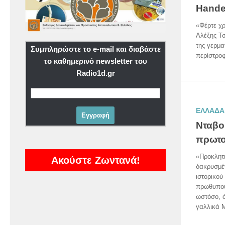
Handel
«Φέρτε χρ
Αλέξης Τσ
της γερμα
Συμπληρώστε το e-mail και διαβάστε
περίστρο
το καθημερινό newsletter του
Radio1d.gr
ΕΛΛΑΔΑ
Νταβο
πρωτο
«Προκλητι
Ακούστε Ζωντανά!
δακρυσμέ
ιστορικού
πρωθυπου
ωστόσο, 
γαλλικά 