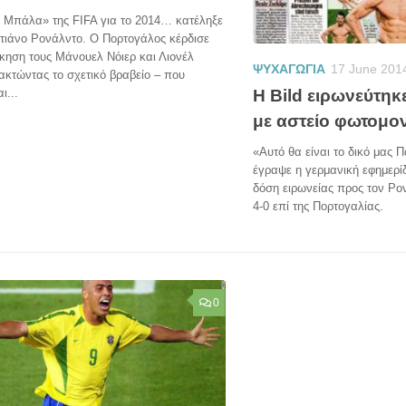
 Μπάλα» της FIFA για το 2014… κατέληξε
τιάνο Ρονάλντο. Ο Πορτογάλος κέρδισε
ίκηση τους Μάνουελ Νόιερ και Λιονέλ
ΨΥΧΑΓΩΓΙΑ
17 June 201
ακτώντας το σχετικό βραβείο – που
Η Bild ειρωνεύτηκ
ι...
με αστείο φωτομο
«Αυτό θα είναι το δικό μας
έγραψε η γερμανική εφημερίδ
δόση ειρωνείας προς τον Ρο
4-0 επί της Πορτογαλίας.
0