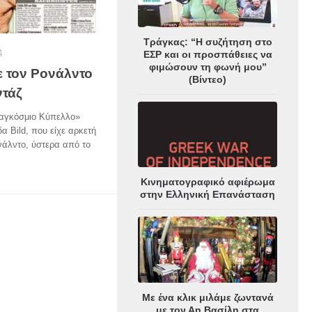
Τράγκας: “Η συζήτηση στο
4
ΕΣΡ και οι προσπάθειες να
φιμώσουν τη φωνή μου”
ε τον Ρονάλντο
(Βίντεο)
ντάζ
 Παγκόσμιο Κύπελλο»
α Bild, που είχε αρκετή
νάλντο, ύστερα από το
Κινηματογραφικό αφιέρωμα
στην Ελληνική Επανάσταση
Με ένα κλικ μιλάμε ζωντανά
με τον Αη Βασίλη στα