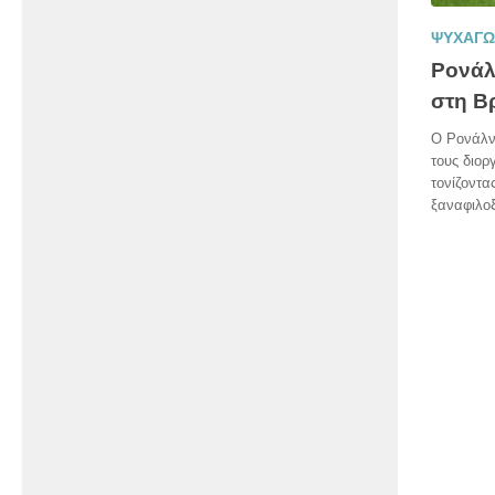
ΨΥΧΑΓΩ
Ρονάλ
στη Β
Ο Ρονάλν
τους διο
τονίζοντα
ξαναφιλοξ