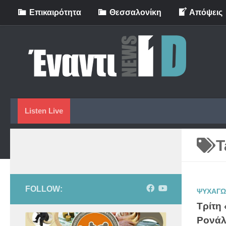
Eπικαιρότητα
Θεσσαλονίκη
Απόψεις
Skip to content
Listen Live
T
FOLLOW:
ΨΥΧΑΓΩ
Τρίτη
Ρονάλ