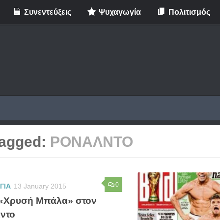
Συνεντεύξεις
Ψυχαγωγία
Πολιτισμός
agged:
ΡΟΝΑΛΝΤΟ
0
ΓΙΑ
13 January 2015
 «Χρυσή Μπάλα» στον
ντο