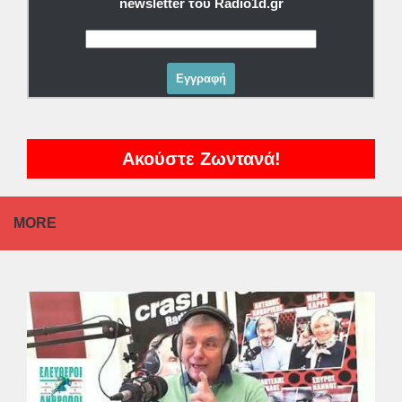
newsletter του Radio1d.gr
Ακούστε Ζωντανά!
MORE