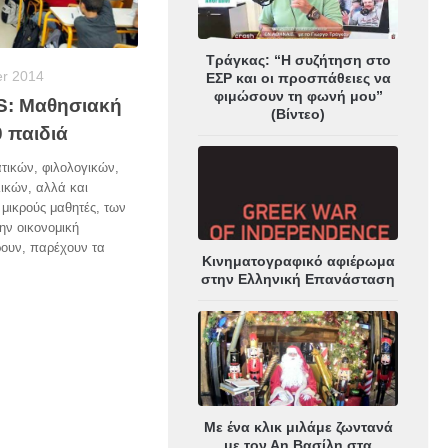
Τράγκας: “Η συζήτηση στο
er 2014
ΕΣΡ και οι προσπάθειες να
φιμώσουν τη φωνή μου”
S: Μαθησιακή
(Βίντεο)
 παιδιά
ικών, φιλολογικών,
ικών, αλλά και
μικρούς μαθητές, των
την οικονομική
ρουν, παρέχουν τα
Κινηματογραφικό αφιέρωμα
στην Ελληνική Επανάσταση
Με ένα κλικ μιλάμε ζωντανά
με τον Αη Βασίλη στα