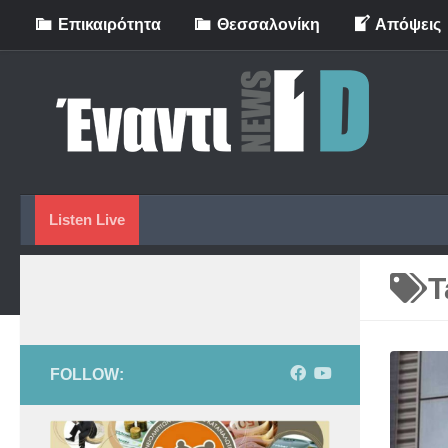
Eπικαιρότητα
Θεσσαλονίκη
Απόψεις
Skip to content
Listen Live
T
FOLLOW: