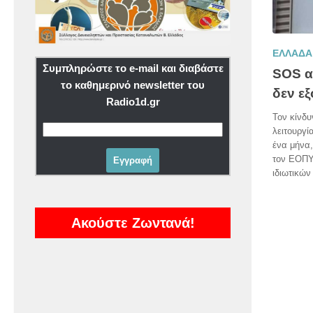
ΕΛΛΑΔΑ
Συμπληρώστε το e-mail και διαβάστε
SOS απ
το καθημερινό newsletter του
δεν ε
Radio1d.gr
Τον κίνδυ
λειτουργί
ένα μήνα
τον ΕΟΠΥ
ιδιωτικών 
Ακούστε Ζωντανά!