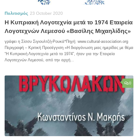
Πολιτισμός
23 October 2020
Η Κυπριακή Λογοτεχνία μετά το 1974 Εταιρεία
Λογοτεχνών Λεμεσού «Βασίλης Μιχαηλίδης»
γράφει η Σίσσυ Σιγιουλτζή-Ρουκά*Πηγή: www.cultural-association.org
Περιγραφή – Κριτική Προσέγγιση «Η διοργάνωση µιας ηµερίδας µε θέµα
“Η Κυπριακή Λογοτεχνία µετά το 1974”, ήταν για την Εταιρεία
Λογοτεχνών Λεµεσού, από την αρχή...
0