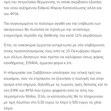
τιμή του πετρελαίου θέρμανσης το οποίο ακριβαίνει εξαιτίας
του νέου αυξημένου Ειδικού Φόρου Κατανάλωσης αλλά και
του ΦΠΑ.
Πιο συγκεκριμένα το πολύτιμο αγαθό για την επιβίωση των
οικογενειών θα πωλείται σε σχέση με την αντίστοιχη
εναρκτήρια περίοδο της διάθεσής του κατά 11% ακριβότερο.
Έτσι, τα νοικοκυριά έρχονται αντιμέτωπα με νέα επιβάρυνση
στους προϋπολογισμούς τους από τις 15 Οκτωβρίου πέραν
των άλλων δαπανών που πρέπει να καλύψουν όπως φόρος
εισοδήματος, ΕΝΦΙΑ, έμμεσοι φόροι κ.λπ.
Η «Ημερησία του Σαββάτου» υπολόγισε την τελική τιμή του
καυσίμου, σαν να επρόκειτο να ξεκινήσει η πώλησή του στην
αγορά από σήμερα, δηλαδή με τις τωρινές τιμές διύλισης και το
νέο ΕΦΚ και ΦΠΑ που έχουν ψηφιστεί από τα τέλη του
περασμένου Μαΐου. Έτσι, οι καταναλωτές θα το πληρώνουν
με τιμή περίπου στο 0,92 ευρώ το λίτρο ή 920 ευρώ τα χίλια
λίτρα.