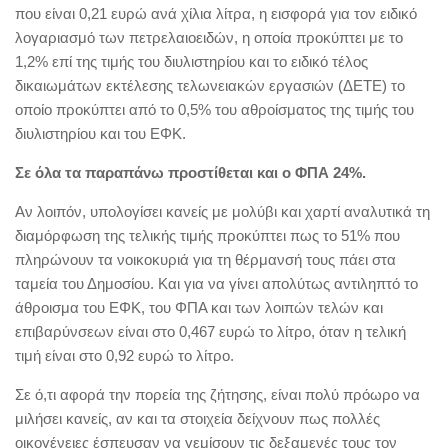
που είναι 0,21 ευρώ ανά χίλια λίτρα, η εισφορά για τον ειδικό
λογαριασμό των πετρελαιοειδών, η οποία προκύπτει με το
1,2% επί της τιμής του διυλιστηρίου και το ειδικό τέλος
δικαιωμάτων εκτέλεσης τελωνειακών εργασιών (ΔΕΤΕ) το
οποίο προκύπτει από το 0,5% του αθροίσματος της τιμής του
διυλιστηρίου και του ΕΦΚ.
Σε όλα τα παραπάνω προστίθεται και ο ΦΠΑ 24%.
Αν λοιπόν, υπολογίσει κανείς με μολύβι και χαρτί αναλυτικά τη
διαμόρφωση της τελικής τιμής προκύπτει πως το 51% που
πληρώνουν τα νοικοκυριά για τη θέρμανσή τους πάει στα
ταμεία του Δημοσίου. Και για να γίνει απολύτως αντιληπτό το
άθροισμα του ΕΦΚ, του ΦΠΑ και των λοιπών τελών και
επιβαρύνσεων είναι στο 0,467 ευρώ το λίτρο, όταν η τελική
τιμή είναι στο 0,92 ευρώ το λίτρο.
Σε ό,τι αφορά την πορεία της ζήτησης, είναι πολύ πρόωρο να
μιλήσει κανείς, αν και τα στοιχεία δείχνουν πως πολλές
οικογένειες έσπευσαν να γεμίσουν τις δεξαμενές τους τον