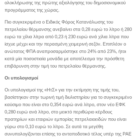
ολοκλήρωσης της πρώτης αξιολόγησης του δημοσιονομικού
προγράμματος της χώρας.
Πιο συγκεκριμένα ο Ειδικός Φόρος Κατανάλωσης του
πετρελαίου θέρμανσης ανεβαίνει στα 0,28 ευρώ το λίτρο ή 280
ευρώ τα χίλια λίτρα από 0,23 ή 230 ευρώ ανά χίλια λίτρα που
ίσχυε μέχρι και την περασμένη χειμερινή σεζόν. Επιπλέον ο
ανώτατος ΦΠΑ αναπροσαρμόστηκε στο 24% από 23%, ήτοι
κατά μία ποσοστιαία μονάδα με αποτέλεσμα την πρόσθετη
επιβάρυνση στην τιμή του πετρελαίου θέρμανσης.
Οι υπολογισμοί
Οι υπολογισμοί της «ΗτΣ» για την εκτίμηση της τιμής του,
βασίστηκαν στην τωρινή τιμή διυλιστηρίου για το συγκεκριμένο
καύσιμο που είναι στο 0,354 ευρώ ανά λίτρο, στον νέο ΕΦΚ
0,280 ευρώ ανά λίτρο, στο μεικτό περιθώριο κέρδους
πρατηρίων και εταιριών εμπορίας πετρελαιοειδών που είναι
γύρω στο 0,10 ευρώ το λίτρο. Σε αυτά τα μεγέθη
συνυπολογίζονται επίσης το ανταποδοτικό τέλος υπέρ της ΡΑΕ