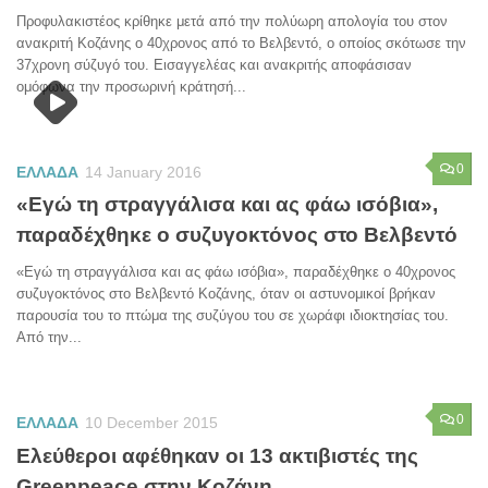
Προφυλακιστέος κρίθηκε μετά από την πολύωρη απολογία του στον
ανακριτή Κοζάνης ο 40χρονος από το Βελβεντό, ο οποίος σκότωσε την
37χρονη σύζυγό του. Εισαγγελέας και ανακριτής αποφάσισαν
ομόφωνα την προσωρινή κράτησή...
0
ΕΛΛΑΔΑ
14 January 2016
«Eγώ τη στραγγάλισα και ας φάω ισόβια»,
παραδέχθηκε ο συζυγοκτόνος στο Βελβεντό
«Eγώ τη στραγγάλισα και ας φάω ισόβια», παραδέχθηκε ο 40χρονος
συζυγοκτόνος στο Βελβεντό Κοζάνης, όταν οι αστυνομικοί βρήκαν
παρουσία του το πτώμα της συζύγου του σε χωράφι ιδιοκτησίας του.
Από την...
0
ΕΛΛΑΔΑ
10 December 2015
Ελεύθεροι αφέθηκαν οι 13 ακτιβιστές της
Greenpeace στην Κοζάνη