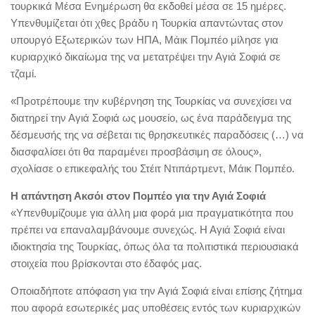
τουρκικά Μέσα Ενημέρωση θα εκδοθεί μέσα σε 15 ημέρες.
Υπενθυμίζεται ότι χθες βράδυ η Τουρκία απαντώντας στον
υπουργό Εξωτερικών των ΗΠΑ, Μάικ Πομπέο μίλησε για
κυριαρχικό δικαίωμα της να μετατρέψει την Αγιά Σοφιά σε
τζαμί.
«Προτρέπουμε την κυβέρνηση της Τουρκίας να συνεχίσει να
διατηρεί την Αγιά Σοφιά ως μουσείο, ως ένα παράδειγμα της
δέσμευσής της να σέβεται τις θρησκευτικές παραδόσεις (…) να
διασφαλίσει ότι θα παραμένει προσβάσιμη σε όλους»,
σχολίασε ο επικεφαλής του Στέιτ Ντιπάρτμεντ, Μάικ Πομπέο.
Η απάντηση Ακσόι στον Πομπέο για την Αγιά Σοφιά
«Υπενθυμίζουμε για άλλη μια φορά μια πραγματικότητα που
πρέπει να επαναλαμβάνουμε συνεχώς. Η Αγιά Σοφιά είναι
ιδιοκτησία της Τουρκίας, όπως όλα τα πολιτιστικά περιουσιακά
στοιχεία που βρίσκονται στο έδαφός μας.
Οποιαδήποτε απόφαση για την Αγιά Σοφιά είναι επίσης ζήτημα
που αφορά εσωτερικές μας υποθέσεις εντός των κυριαρχικών