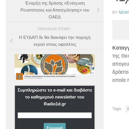
Έναρξη της δράσης «Ενίσχυση
Ρευστότητας και Απασχόλησης» του
BY
NEW
ΟΑΕΔ
PREVIOUS STORY
Η ΕΥΔΑΠ δε θα διακόψει την παροχή
νερού στους οφειλέτες
Kαταγ
της Θε
απογευ
δράστε
οποία 
Συμπληρώστε το e-mail και διαβάστε
το καθημερινό newsletter του
Radio1d.gr
Tags: