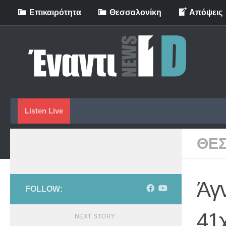
Eπικαιρότητα
Θεσσαλονίκη
Απόψεις
Skip to content
Listen Live
ΘΕ
Άγ
FOLLOW:
41
NEXT STORY