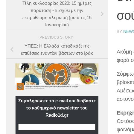
Τέλη κυκλοφορίας 2020: 15 ημέρες
παράταση -Τι ισχύει με την
σο
εκπρόθεσμη πληρωμή (μετά τις 15
Ιανουαρίου)
BY
NEW
PREVIOUS STORY
ΥΠΕΞ: Η Ελλάδα καταδικάζει τις
Ακόμη 
επιθέσεις εναντίον βάσεων στο Ιράκ
φορά σ
Σύμφων
βρίσκε
Αμέσως
αστυνο
Συμπληρώστε το e-mail και διαβάστε
το καθημερινό newsletter του
Εκρηξη
Radio1d.gr
Ωστόσο
φαινόμε