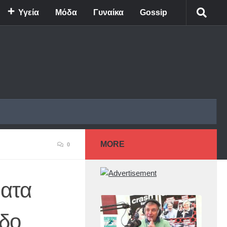
Υγεία
Μόδα
Γυναίκα
Gossip
MORE
0
ματα
οδο