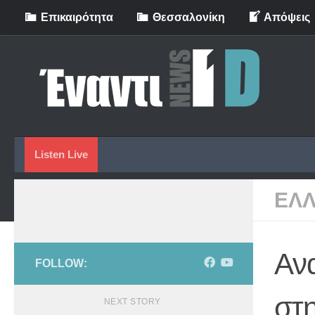
Eπικαιρότητα
Θεσσαλονίκη
Απόψεις
Skip to content
Listen Live
ΕΛ
Αν
FOLLOW:
στ
NEXT STORY