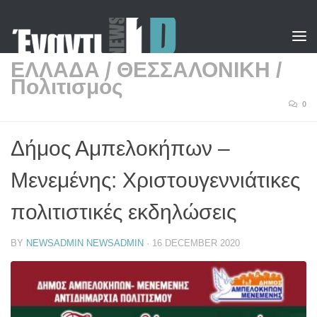
Skip to content
ΕΛΛΑΔΑ
/
ΘΕΣΣΑΛΟΝΙΚΗ
/
Πολιτισμός
0
Δήμος Αμπελοκήπων –
Μενεμένης: Χριστουγεννιάτικες
πολιτιστικές εκδηλώσεις
BY
NEWSADMIN NEWSADMIN
·
16 DECEMBER 2020