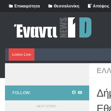
Eπικαιρότητα
Θεσσαλονίκη
Απόψεις
Skip to content
Listen Live
ΕΛ
Δή
FOLLOW:
Εθε
NEXT STORY