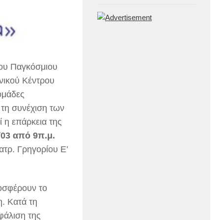
ου Παγκόσμιου
νικού Κέντρου
ομάδες
 τη συνέχιση των
 η επάρκεια της
/03 από 9π.μ.
τρ. Γρηγορίου Ε’
ροσφέρουν το
. Κατά τη
φάλιση της