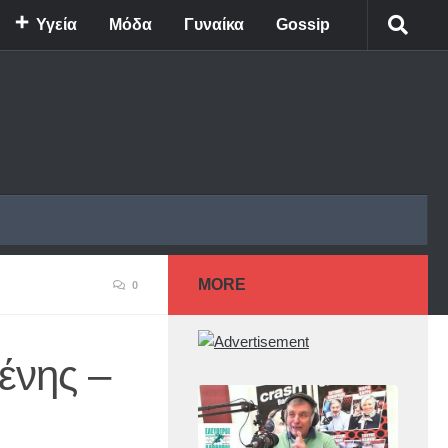
Υγεία
Μόδα
Γυναίκα
Gossip
MORE
0
ένης –