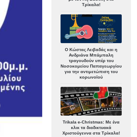
Τρίκαλα!
Ο Κώστας Λειβαδάς και η
Ανδριάνα Μπάμπαλη
τραγουδούν υπέρ του
Νοσοκομείου Παπαγεωργίου
για την αντιμετώπιση του
κορωνοϊού
Trikala e-Christmas: Με ένα
κλικ τα διαδικτυακά
Χριστούγεννα στα Τρίκαλα!