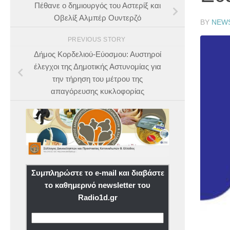
Πέθανε ο δημιουργός του Αστερίξ και
Οβελίξ Αλμπέρ Ουντερζό
BY
NEW
PREVIOUS STORY
Δήμος Κορδελιού-Εύοσμου: Αυστηροί
έλεγχοι της Δημοτικής Αστυνομίας για
την τήρηση του μέτρου της
απαγόρευσης κυκλοφορίας
Συμπληρώστε το e-mail και διαβάστε
το καθημερινό newsletter του
Radio1d.gr