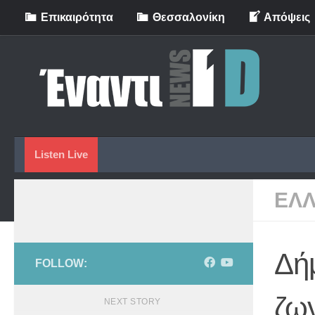
Eπικαιρότητα
Θεσσαλονίκη
Απόψεις
Skip to content
Listen Live
ΕΛ
Δή
FOLLOW:
ζω
NEXT STORY