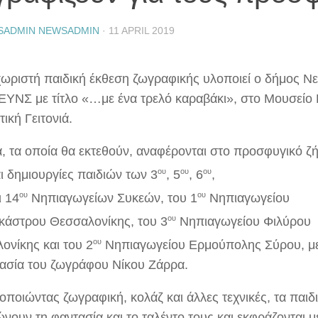
SADMIN NEWSADMIN
·
11 APRIL 2019
χωριστή παιδική έκθεση ζωγραφικής υλοποιεί ο δήμος 
ΚΕΥΝΣ με τίτλο «…με ένα τρελό καραβάκι», στο Μουσεί
τική Γειτονιά.
α, τα οποία θα εκτεθούν, αναφέρονται στο προσφυγικό ζ
ου
ου
ου
αι δημιουργίες παιδιών των 3
, 5
, 6
,
ου
ου
ι 14
Νηπιαγωγείων Συκεών, του 1
Νηπιαγωγείου
ου
κάστρου Θεσσαλονίκης, του 3
Νηπιαγωγείου Φιλύρου
ου
ονίκης και του 2
Νηπιαγωγείου Ερμούπολης Σύρου, με
ασία του ζωγράφου Νίκου Ζάρρα.
οποιώντας ζωγραφική, κολάζ και άλλες τεχνικές, τα παιδ
νουν τη φαντασία και το ταλέντο τους και εκφράζονται μ