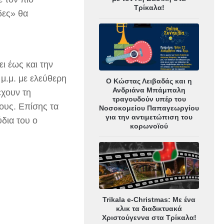
Τρίκαλα!
δες» θα
ι έως και την
 μ.μ. με ελεύθερη
Ο Κώστας Λειβαδάς και η
Ανδριάνα Μπάμπαλη
έχουν τη
τραγουδούν υπέρ του
τους. Επίσης τα
Νοσοκομείου Παπαγεωργίου
για την αντιμετώπιση του
ύδια του ο
κορωνοϊού
Trikala e-Christmas: Με ένα
κλικ τα διαδικτυακά
Χριστούγεννα στα Τρίκαλα!