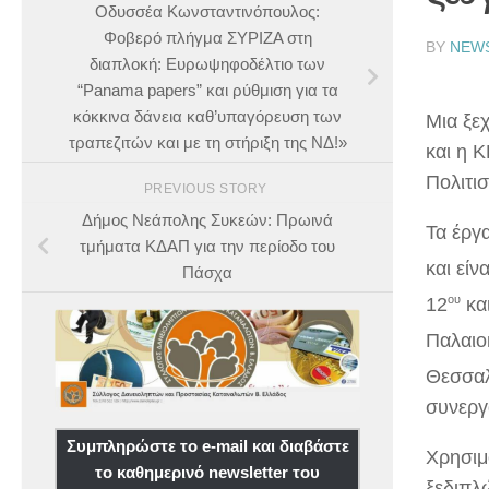
Οδυσσέα Κωνσταντινόπουλος:
Φοβερό πλήγμα ΣΥΡΙΖΑ στη
BY
NEW
διαπλοκή: Ευρωψηφοδέλτιο των
“Panama papers” και ρύθμιση για τα
κόκκινα δάνεια καθ’υπαγόρευση των
Μια ξε
τραπεζιτών και με τη στήριξη της ΝΔ!»
και η 
Πολιτισ
PREVIOUS STORY
Δήμος Νεάπολης Συκεών: Πρωινά
Τα έργ
τμήματα ΚΔΑΠ για την περίοδο του
και είν
Πάσχα
ου
12
κα
Παλαιο
Θεσσαλ
συνεργ
Συμπληρώστε το e-mail και διαβάστε
Χρησιμ
το καθημερινό newsletter του
ξεδιπλώ