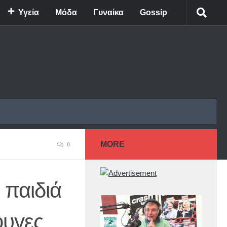
Υγεία
Μόδα
Γυναίκα
Gossip
MORE
0
παιδιά
φυγες