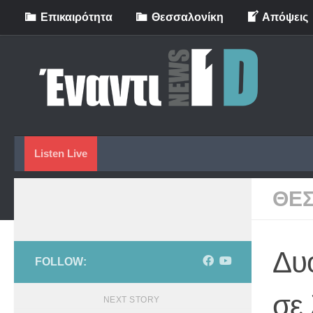
Eπικαιρότητα
Θεσσαλονίκη
Απόψεις
Skip to content
Listen Live
ΘΕ
Δυ
FOLLOW:
σε
NEXT STORY