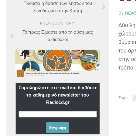
Πλούσια η δράση των ληστών του
ξενοδοχείου στην Κρήτη
BY
NEW
PREVIOUS STORY
Δύο λη
Τσίπρας: Είμαστε από τη φύση μας
χώρους
αισιόδοξοι
θύμα ε
του άρ
στην α
τρόπο.
Συμπληρώστε το e-mail και διαβάστε
το καθημερινό newsletter του
Tags:
Radio1d.gr