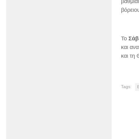
βαθμια
βόρειου
Το
Σάβ
και αν
και τη
Tags: