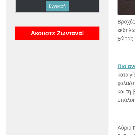
Βροχές 
εκδηλω
Ακούστε Ζωντανά!
χώρας,
Πιο αν
καταιγ
χαλαζο
και τη 
υπόλοι
Αύριο