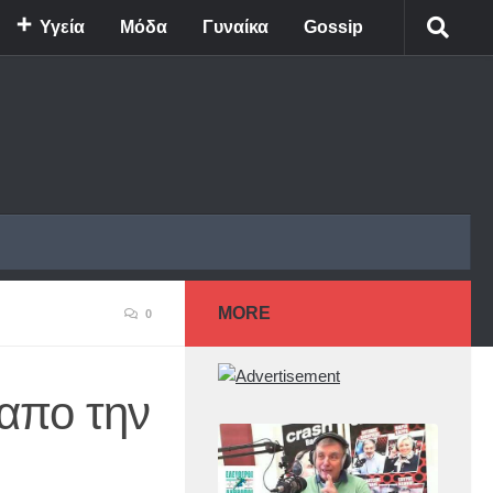
Υγεία
Μόδα
Γυναίκα
Gossip
MORE
0
 απο την