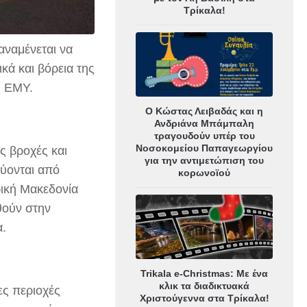
Τρίκαλα!
αναμένεται να
κά και βόρεια της
η ΕΜΥ.
Ο Κώστας Λειβαδάς και η
Ανδριάνα Μπάμπαλη
τραγουδούν υπέρ του
Νοσοκομείου Παπαγεωργίου
ς βροχές και
για την αντιμετώπιση του
εύονται από
κορωνοϊού
ρική Μακεδονία
θούν στην
α.
Trikala e-Christmas: Με ένα
κλικ τα διαδικτυακά
ες περιοχές
Χριστούγεννα στα Τρίκαλα!