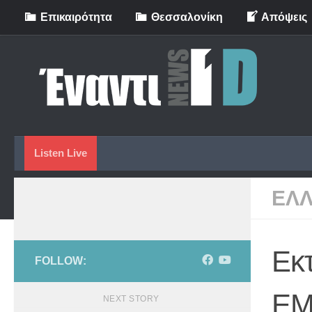
Eπικαιρότητα
Θεσσαλονίκη
Απόψεις
Skip to content
Listen Live
ΕΛ
Εκτ
FOLLOW:
Ε
NEXT STORY