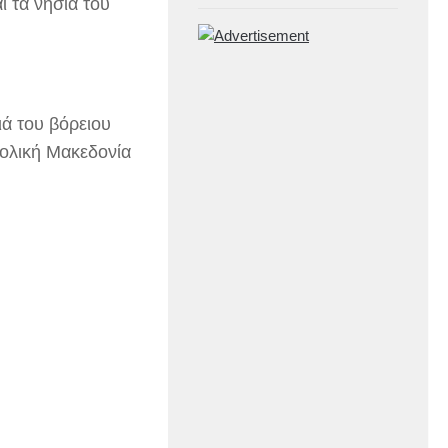
ι τα νησιά του
ιά του βόρειου
τολική Μακεδονία