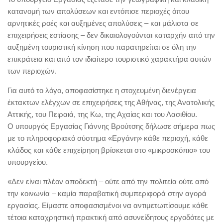
κατανομή των απολύσεων και εντόπισε περιοχές όπου
αρνητικές ροές και αυξημένες απολύσεις – και μάλιστα σε
επιχειρήσεις εστίασης – δεν δικαιολογούνται καταρχήν από την
αυξημένη τουριστική κίνηση που παρατηρείται σε όλη την
επικράτεια και από τον ιδιαίτερο τουριστικό χαρακτήρα αυτών
των περιοχών.
Για αυτό το λόγο, αποφασίστηκε η στοχευμένη διενέργεια
έκτακτων ελέγχων σε επιχειρήσεις της Αθήνας, της Ανατολικής
Αττικής, του Πειραιά, της Κω, της Αχαίας και του Λασιθίου.
Ο υπουργός Εργασίας Γιάννης Βρούτσης δήλωσε σήμερα πως
με το πληροφοριακό σύστημα «Εργάνη» κάθε περιοχή, κάθε
κλάδος και κάθε επιχείρηση βρίσκεται στο «μικροσκόπιο» του
υπουργείου.
«Δεν είναι πλέον αποδεκτή – ούτε από την πολιτεία ούτε από
την κοινωνία – καμία παραβατική συμπεριφορά στην αγορά
εργασίας. Είμαστε αποφασισμένοι να αντιμετωπίσουμε κάθε
τέτοια καταχρηστική πρακτική από ασυνείδητους εργοδότες με