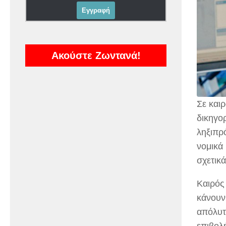
Ακούστε Ζωντανά!
Σε καιρ
δικηγο
ληξιπρ
νομικά 
σχετικ
Καιρός 
κάνουν
απόλυτ