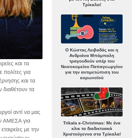
Τρίκαλα!
Ο Κώστας Λειβαδάς και η
Ανδριάνα Μπάμπαλη
τραγουδούν υπέρ του
ρείες και τα
Νοσοκομείου Παπαγεωργίου
 πολίτες για
για την αντιμετώπιση του
κορωνοϊού
έρνησης και τα
ν διαθέτουν τα
υργοί αντί να μας
ν ΑΜΕΣΑ για
Trikala e-Christmas: Με ένα
κλικ τα διαδικτυακά
εταιρείες με την
Χριστούγεννα στα Τρίκαλα!