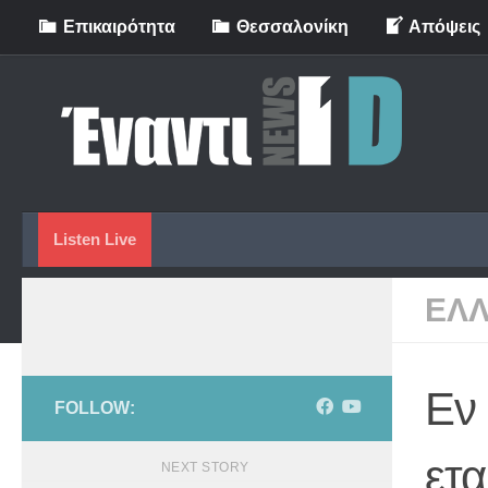
Eπικαιρότητα
Θεσσαλονίκη
Απόψεις
Skip to content
Listen Live
ΕΛ
Εν 
FOLLOW:
ετα
NEXT STORY