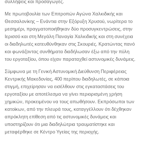
συλλήψεις και προσαγωγές.
Με πρωτοβουλία των Επιτροπών Αγώνα Χαλκιδικής και
Θεσσαλονίκης – Ενάντια στην Εξόρυξη Χρυσού, νωρίτερα το
μεσημέρι, πραγματοποιήθηκαν δύο προσυγκεντρώσεις, στην
Ιερισσό και στη Μεγάλη Παναγία Χαλκιδικής και στη συνέχεια
οι διαδηλωτές κατευθύνθηκαν στις Σκουριές. Κρατώντας πανό
και φωνάζοντας συνθήματα διαδήλωσαν έξω από την πύλη
του εργοταξίου, όπου είχαν παραταχθεί αστυνομικές δυνάμεις.
Σύμφωνα με τη Γενική Αστυνομική Διεύθυνση Περιφέρειας
Κεντρικής Μακεδονίας, 400 περίπου διαδηλωτές, σε κάποια
στιγμή, επιχείρησαν να εισέλθουν στις εγκαταστάσεις του
εργοταξίου με αποτέλεσμα να γίνει περιορισμένη χρήση
χημικών, προκειμένου να τους απωθήσουν. Εκπρόσωποι των
κατοίκων, από την πλευρά τους, καταγγέλλουν ότι δέχθηκαν
απρόκλητη επίθεση από τις αστυνομικές δυνάμεις και
υποστηρίζουν ότι μια διαδηλώτρια τραυματίστηκε και
μεταφέρθηκε σε Κέντρο Υγείας της περιοχής.