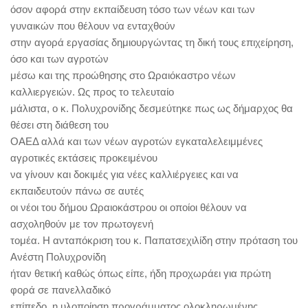
όσον αφορά στην εκπαίδευση τόσο των νέων και των
γυναικών που θέλουν να ενταχθούν
στην αγορά εργασίας δημιουργώντας τη δική τους επιχείρηση,
όσο και των αγροτών
μέσω και της προώθησης στο Ωραιόκαστρο νέων
καλλιεργειών. Ως προς το τελευταίο
μάλιστα, ο κ. Πολυχρονίδης δεσμεύτηκε πως ως δήμαρχος θα
θέσει στη διάθεση του
ΟΑΕΔ αλλά και των νέων αγροτών εγκαταλελειμμένες
αγροτικές εκτάσεις προκειμένου
να γίνουν και δοκιμές για νέες καλλιέργειες και να
εκπαιδευτούν πάνω σε αυτές
οι νέοι του δήμου Ωραιοκάστρου οι οποίοι θέλουν να
ασχοληθούν με τον πρωτογενή
τομέα. Η ανταπόκριση του κ. Παπατσεχιλίδη στην πρόταση του
Ανέστη Πολυχρονίδη
ήταν θετική καθώς όπως είπε, ήδη προχωράει για πρώτη
φορά σε πανελλαδικό
επίπεδο, η υλοποίηση προγράμματος ολοκληρωμένης