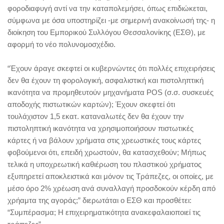
φοροδιαφυγή αντί να την καταπολεμήσει, όπως επιδιώκεται,
σύμφωνα με όσα υποστηρίζει -με σημερινή ανακοίνωσή της- η
διοίκηση του Εμπορικού Συλλόγου Θεσσαλονίκης (ΕΣΘ), με
αφορμή το νέο πολυνομοσχέδιο.
“Έχουν άραγε σκεφτεί οι κυβερνώντες ότι πολλές επιχειρήσεις
δεν θα έχουν τη φορολογική, ασφαλιστική και πιστοληπτική
ικανότητα να προμηθευτούν μηχανήματα POS (σ.σ. συσκευές
αποδοχής πιστωτικών καρτών); Έχουν σκεφτεί ότι
τουλάχιστον 1,5 εκατ. καταναλωτές δεν θα έχουν την
πιστοληπτική ικανότητα να χρησιμοποιήσουν πιστωτικές
κάρτες ή να βάλουν χρήματα στις χρεωστικές τους κάρτες
φοβούμενοι ότι, επειδή χρωστούν, θα κατασχεθούν; Μήπως
τελικά η υποχρεωτική καθιέρωση του πλαστικού χρήματος
εξυπηρετεί αποκλειστικά και μόνον τις Τράπεζες, οι οποίες, με
μέσο όρο 2% χρέωση ανά συναλλαγή προσδοκούν κέρδη από
χρήαμτα της αγοράς;” διερωτάται ο ΕΣΘ και προσθέτει:
“Συμπέρασμα; Η επιχειρηματικότητα ανακεφαλαιοποιεί τις