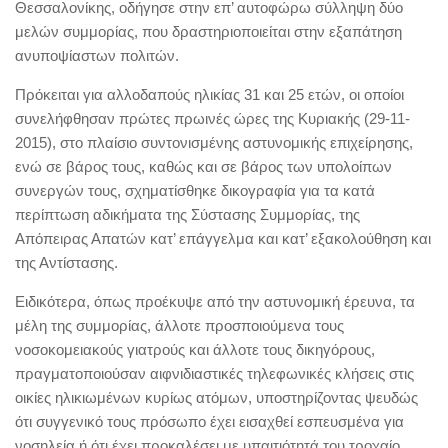
Θεσσαλονίκης, οδήγησε στην επ’ αυτοφώρω σύλληψη δύο
μελών συμμορίας, που δραστηριοποιείται στην εξαπάτηση
ανυποψίαστων πολιτών.
Πρόκειται για αλλοδαπούς ηλικίας 31 και 25 ετών, οι οποίοι
συνελήφθησαν πρώτες πρωινές ώρες της Κυριακής (29-11-
2015), στο πλαίσιο συντονισμένης αστυνομικής επιχείρησης,
ενώ σε βάρος τους, καθώς και σε βάρος των υπολοίπων
συνεργών τους, σχηματίσθηκε δικογραφία για τα κατά
περίπτωση αδικήματα της Σύστασης Συμμορίας, της
Απόπειρας Απατών κατ’ επάγγελμα και κατ’ εξακολούθηση και
της Αντίστασης.
Ειδικότερα, όπως προέκυψε από την αστυνομική έρευνα, τα
μέλη της συμμορίας, άλλοτε προσποιούμενα τους
νοσοκομειακούς γιατρούς και άλλοτε τους δικηγόρους,
πραγματοποιούσαν αιφνιδιαστικές τηλεφωνικές κλήσεις στις
οικίες ηλικιωμένων κυρίως ατόμων, υποστηρίζοντας ψευδώς
ότι συγγενικό τους πρόσωπο έχει εισαχθεί εσπευσμένα για
νοσηλεία ή ότι έχει προκαλέσει με υπαιτιότητά του τροχαίο