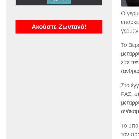
Ο γερμ
επαρκεί
Ακούστε Ζωντανά!
γερμαν
Το Βερο
μεταρρ
είτε π
(ανθρω
Στο έγ
FAZ, σ
μεταρρυ
ανάκαμ
Το υπο
τον πρ