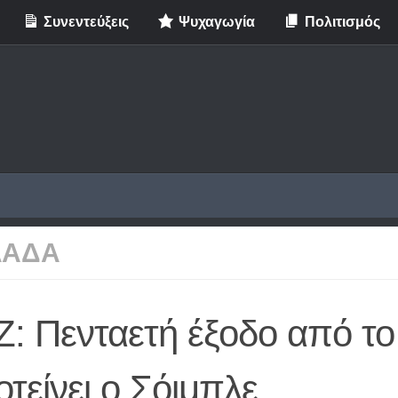
Συνεντεύξεις
Ψυχαγωγία
Πολιτισμός
ΛΑΔΑ
Z: Πενταετή έξοδο από τ
τείνει ο Σόιμπλε