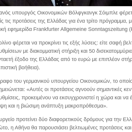
ανός υπουργός Οικονομικών Βόλφγκανγκ Σόιμπλε φέρετα
ς τις προτάσεις της Ελλάδας για ένα τρίτο πρόγραμμα, μ
ική εφημερίδα Frankfurter Allgemeine Sonntagszeitung 
λίνο φέρεται να προκρίνει τις εξής λύσεις: είτε σαφή βε
υθμίσεων με διακομματική στήριξη και 50 δισεκατομμύρια
ενταετή έξοδο της Ελλάδας από το ευρώ με επιπλέον στή
πιστική βοήθεια).
γραφο του γερμανικού υπουργείου Οικονομικών, το οποίο 
ημειώνεται: «Αυτές οι προτάσεις αγνοούν σημαντικές κεν
θμίσεις, προκειμένου να εκσυγχρονιστεί η χώρα και να έ
ψη και η βιώσιμη ανάπτυξη μακροπρόθεσμα».
υργείο προτείνει δύο διαφορετικούς δρόμους για την Ε
ώτο, η Αθήνα θα παρουσιάσει βελτιωμένες προτάσεις και