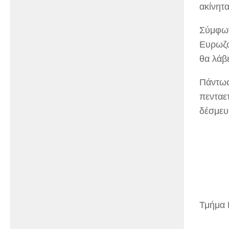
ακίνητα
Σύμφων
Ευρωζώ
θα λάβε
Πάντως
πενταετ
δέσμευσ
Τμήμα 