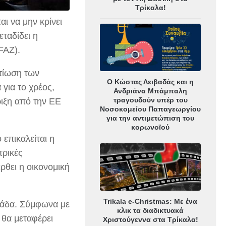
Τρίκαλα!
ι να μην κρίνει
εταδίδει η
(FAZ).
λτίωση των
Ο Κώστας Λειβαδάς και η
 για το χρέος,
Ανδριάνα Μπάμπαλη
τραγουδούν υπέρ του
ριξη από την ΕΕ
Νοσοκομείου Παπαγεωργίου
για την αντιμετώπιση του
κορωνοϊού
επικαλείται η
τρικές
ρθει η οικονομική
Trikala e-Christmas: Με ένα
λλάδα. Σύμφωνα με
κλικ τα διαδικτυακά
 θα μεταφέρει
Χριστούγεννα στα Τρίκαλα!