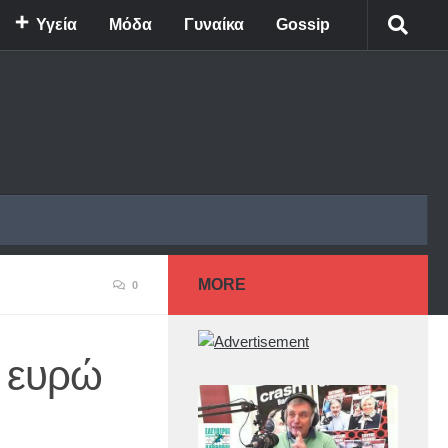
Υγεία
Μόδα
Γυναίκα
Gossip
MORE
0
ο ευρώ