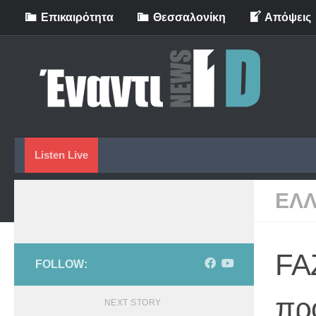
Eπικαιρότητα
Θεσσαλονίκη
Απόψεις
Skip to content
Listen Live
ΕΛ
FA
FOLLOW:
προ
NEXT STORY