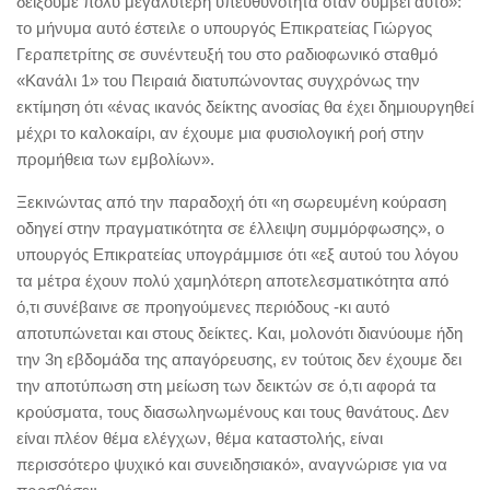
δείξουμε πολύ μεγαλύτερη υπευθυνότητα όταν συμβεί αυτό»:
το μήνυμα αυτό έστειλε ο υπουργός Επικρατείας Γιώργος
Γεραπετρίτης σε συνέντευξή του στο ραδιοφωνικό σταθμό
«Κανάλι 1» του Πειραιά διατυπώνοντας συγχρόνως την
εκτίμηση ότι «ένας ικανός δείκτης ανοσίας θα έχει δημιουργηθεί
μέχρι το καλοκαίρι, αν έχουμε μια φυσιολογική ροή στην
προμήθεια των εμβολίων».
Ξεκινώντας από την παραδοχή ότι «η σωρευμένη κούραση
οδηγεί στην πραγματικότητα σε έλλειψη συμμόρφωσης», ο
υπουργός Επικρατείας υπογράμμισε ότι «εξ αυτού του λόγου
τα μέτρα έχουν πολύ χαμηλότερη αποτελεσματικότητα από
ό,τι συνέβαινε σε προηγούμενες περιόδους -κι αυτό
αποτυπώνεται και στους δείκτες. Και, μολονότι διανύουμε ήδη
την 3η εβδομάδα της απαγόρευσης, εν τούτοις δεν έχουμε δει
την αποτύπωση στη μείωση των δεικτών σε ό,τι αφορά τα
κρούσματα, τους διασωληνωμένους και τους θανάτους. Δεν
είναι πλέον θέμα ελέγχων, θέμα καταστολής, είναι
περισσότερο ψυχικό και συνειδησιακό», αναγνώρισε για να