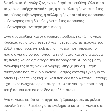
διατείνονται ότι γνώριζαν, έχουν βαρύτατη ευθύνη. Όλα αυτά
τα χρόνια υπήρχε συγκάλυψη, η αποκάλυψη έρχεται επί της
παρούσας κυβέρνησης, η σύλληψη έρχεται επί της παρούσας
κυβέρνησης και η δίκη θα γίνει επί της παρούσας
κυβέρνησης», ανέφερε με έμφαση.
Ενώ αναφέρθηκε και στις νομικές προβλέψεις: «Ο Ποινικός
Κώδικας τον οποίον έφερε λίγες ημέρες πριν τις εκλογές του
2019 η προηγούμενη κυβέρνηση, κατέστησε ηπιότερο το
πλαίσιο για αυτού του τύπου τα εγκλήματα και σε ό,τι αφορά
τις ποινές και σε ό,τι αφορά την παραγραφή. Αμέσως με την
ανάληψη της νέας διακυβέρνησης υπήρξε μια σύμμετρη
αυστηροποίηση, π.χ. ο ομαδικός βιασμός κατέστη έγκλημα το
οποίο τιμωρείται ως ισόβια, κάτι που δεν προβλεπόταν, επίσης
είχαμε ως ελάχιστο όριο ποινής τα 10 έτη για την περίπτωση
του βιασμού που επίσης δεν προβλεπόταν».
Ανακοίνωσε δε, ότι «τη στιγμή αυτή βρισκόμαστε σε μελέτη
συνολικά του πλαισίου για τα εγκλήματα κατά της γενετήσιας