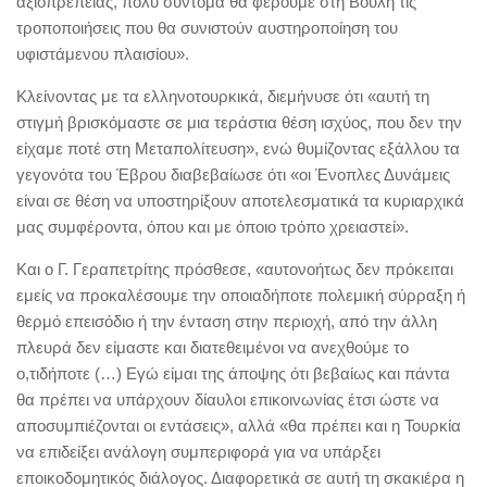
αξιοπρέπειας, πολύ σύντομα θα φέρουμε στη Βουλή τις
τροποποιήσεις που θα συνιστούν αυστηροποίηση του
υφιστάμενου πλαισίου».
Κλείνοντας με τα ελληνοτουρκικά, διεμήνυσε ότι «αυτή τη
στιγμή βρισκόμαστε σε μια τεράστια θέση ισχύος, που δεν την
είχαμε ποτέ στη Μεταπολίτευση», ενώ θυμίζοντας εξάλλου τα
γεγονότα του Έβρου διαβεβαίωσε ότι «οι Ένοπλες Δυνάμεις
είναι σε θέση να υποστηρίξουν αποτελεσματικά τα κυριαρχικά
μας συμφέροντα, όπου και με όποιο τρόπο χρειαστεί».
Και ο Γ. Γεραπετρίτης πρόσθεσε, «αυτονοήτως δεν πρόκειται
εμείς να προκαλέσουμε την οποιαδήποτε πολεμική σύρραξη ή
θερμό επεισόδιο ή την ένταση στην περιοχή, από την άλλη
πλευρά δεν είμαστε και διατεθειμένοι να ανεχθούμε το
ο,τιδήποτε (…) Εγώ είμαι της άποψης ότι βεβαίως και πάντα
θα πρέπει να υπάρχουν δίαυλοι επικοινωνίας έτσι ώστε να
αποσυμπιέζονται οι εντάσεις», αλλά «θα πρέπει και η Τουρκία
να επιδείξει ανάλογη συμπεριφορά για να υπάρξει
εποικοδομητικός διάλογος. Διαφορετικά σε αυτή τη σκακιέρα η