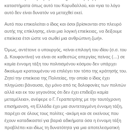
καταστήματα όπως αυτό του Κορυδαλλού, και «για το λόγο
αυτό δεν είναι δυνατόν να μεταχθεί εκεί.
Αυτό που επικαλείται ο ίδιος και όσοι βρίσκονται στο πλευρό
αυτής της επίκλησης, είναι μια λογική επιείκειας, να δείξουμε
επιείκεια έτσι ώστε να σωθεί μια ανθρώπινη ζωή».
Όμως, αντέτεινε ο υπουργός, «είναι επιλογή του ιδίου (σ.σ. του
Δ. Κουφοντίνα) να είναι σε καθεστώς απεργίας πείνας (…) σε
καμία έννομη τάξη του πολιτισμένου κόσμου δεν υπάρχει
δικαίωμα κρατουμένου να επιλέγει τον τόπο της κράτησής του.
Ζητεί την επιείκεια της Πολιτείας, την οποία ο ίδιος έχει
πληγώσει βάναυσα, όχι μόνο από τις δολοφονίες των πολιτών
αλλά και εκ του γεγονότος ότι δεν έχει επιδείξει καμία
μεταμέλεια», ανέφερε ο Γ. Γεραπετρίτης με την ταυτόχρονη
επισήμανση, «η Ελλάδα έχει μια συντεταγμένη έννομη τάξη,
παρέχει σε όλους τους πολίτες -ακόμη και σε εκείνους που
έχουν καταδικαστεί για βαριά αδικήματα όσα η έννομη τάξη
προβλέπει και ιδίως τη δυνατότητα για μια αποτελεσματική