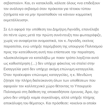
σεβαστούν». Και, εν κατακλείδι, κάλεσε όλους «να επιδείξουν
τον ανάλογο σεβασμό όταν πρόκειται για τέτοιου τύπου
ζητήματα και να μην προσπαθούν να κάνουν κομματική
εκμετάλλευση».
Σε ό,τι αφορά την υπόθεση του Δημήτρη Λιγνάδη, επανέλαβε
ότι πέντε ώρες μετά την πρώτη συνέντευξη που φωτογράφιζε,
χωρίς να αναφέρεται ονομαστικά, τον κ. Λιγνάδη, εκείνος
παραιτείται, ενώ υπήρξε παρέμβαση της υπουργού Πολιτισμού
προς την κατεύθυνση αυτή που επίσπευσε την παραίτηση.
«Δυσκολεύομαι να καταλάβω με ποιον τρόπο λογίζεται αυτό
ως καθυστέρηση (…) δεν υπήρχε φάκελος να σταλεί στην
Εισαγγελία γιατί δεν υπήρχε ακόμη επώνυμη καταγγελία.
Όταν προέκυψαν επώνυμες καταγγελίες, η κ. Μενδώνη
ζήτησε την πλήρη διαλεύκανση όλων των υποθέσεων που
αφορούν τον καλλιτεχνικό χώρο θέτοντας το Υπουργείο
Πολιτισμού στη διάθεση της οποιασδήποτε έρευνας. Άρα, όχι
μόνο δεν υπήρξε καμία συγκάλυψη, αλλά υπήρξε πλήρης
αποκάλυψη του θέματος». Και πρόσθεσε: «εκείνοι οι οποίοι