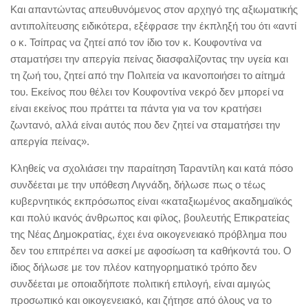
Και απαντώντας απευθυνόμενος στον αρχηγό της αξιωματικής
αντιπολίτευσης ειδικότερα, εξέφρασε την έκπληξή του ότι «αντί
ο κ. Τσίπρας να ζητεί από τον ίδιο τον κ. Κουφοντίνα να
σταματήσει την απεργία πείνας διασφαλίζοντας την υγεία και
τη ζωή του, ζητεί από την Πολιτεία να ικανοποιήσει το αίτημά
του. Εκείνος που θέλει τον Κουφοντίνα νεκρό δεν μπορεί να
είναι εκείνος που πράττει τα πάντα για να τον κρατήσει
ζωντανό, αλλά είναι αυτός που δεν ζητεί να σταματήσει την
απεργία πείνας».
Κληθείς να σχολιάσει την παραίτηση Ταραντίλη και κατά πόσο
συνδέεται με την υπόθεση Λιγνάδη, δήλωσε πως ο τέως
κυβερνητικός εκπρόσωπος είναι «καταξιωμένος ακαδημαϊκός
και πολύ ικανός άνθρωπος και φίλος, βουλευτής Επικρατείας
της Νέας Δημοκρατίας, έχει ένα οικογενειακό πρόβλημα που
δεν του επιτρέπει να ασκεί με αφοσίωση τα καθήκοντά του. Ο
ίδιος δήλωσε με τον πλέον κατηγορηματικό τρόπο δεν
συνδέεται με οποιαδήποτε πολιτική επιλογή, είναι αμιγώς
προσωπικό και οικογενειακό, και ζήτησε από όλους να το