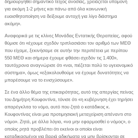
δημιουργηθεί σημαντικό τείχος ανοσίας, χρειάζεται υπομονή
για ακόμη 1-2 μήνες και πάνω από όλα κοινωνική
ευαισθητοποίηση να δείξουμε αντοχή για λίγο διάστημα
ακόμη».
Αναφορικά με τις κλίνες Μονάδας Εντατικής Θεραπείας, αφού
θύμισε ότι «έχουμε σχεδόν τριπλασιάσει τον αριθμό των ΜΕΘ
που είχαμε, ξεκινήσαμε σε αυτήν την περιπέτεια με περίπου
550 ΜΕΘ και σήμερα έχουμε φθάσει σχεδόν τις 1.400»,
ταυτόχρονα αναγνώρισε ότι «ναι, πιέζεται πολύ το υγειονομικό
σύστημα», όμως «εξακολουθούμε να έχουμε δυνατότητες να
μπορέσουμε να το ενισχύσουμε».
Σε ένα άλλο θέμα της επικαιρότητας, αυτό της απεργίας πείνας
του Δημήτρη Κουφοντίνα, τόνισε ότι «η κυβέρνηση έχει τηρήσει
απαρέγκλιτα το νόμο, αυτό που ζητά ο κατάδικος κ.
Κουφοντίνας είναι μια προτιμησιακή μεταχείριση απέναντι στο
νόμο». Ζητά, με άλλα λόγια, «να μην εφαρμοσθεί ο νόμος», ο
οποίος ρητά προβλέπει ότι εκείνοι οι οποίοι είναι
καταδικασμένοι για βαριά αδικήματα να μην βρίσκονται σε