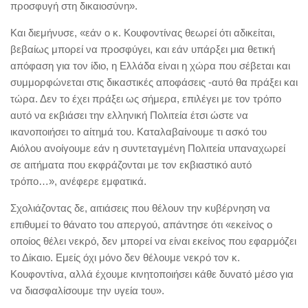
προσφυγή στη δικαιοσύνη».
Και διεμήνυσε, «εάν ο κ. Κουφοντίνας θεωρεί ότι αδικείται,
βεβαίως μπορεί να προσφύγει, και εάν υπάρξει μια θετική
απόφαση για τον ίδιο, η Ελλάδα είναι η χώρα που σέβεται και
συμμορφώνεται στις δικαστικές αποφάσεις -αυτό θα πράξει και
τώρα. Δεν το έχει πράξει ως σήμερα, επιλέγει με τον τρόπο
αυτό να εκβιάσει την ελληνική Πολιτεία έτσι ώστε να
ικανοποιήσει το αίτημά του. Καταλαβαίνουμε τι ασκό του
Αιόλου ανοίγουμε εάν η συντεταγμένη Πολιτεία υπαναχωρεί
σε αιτήματα που εκφράζονται με τον εκβιαστικό αυτό
τρόπο…», ανέφερε εμφατικά.
Σχολιάζοντας δε, αιτιάσεις που θέλουν την κυβέρνηση να
επιθυμεί το θάνατο του απεργού, απάντησε ότι «εκείνος ο
οποίος θέλει νεκρό, δεν μπορεί να είναι εκείνος που εφαρμόζει
το Δίκαιο. Εμείς όχι μόνο δεν θέλουμε νεκρό τον κ.
Κουφοντίνα, αλλά έχουμε κινητοποιήσει κάθε δυνατό μέσο για
να διασφαλίσουμε την υγεία του».