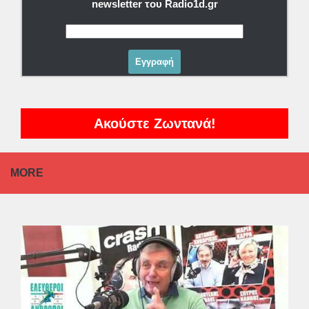
newsletter του Radio1d.gr
Ακούστε Ζωντανά!
MORE