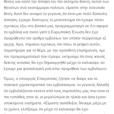
θέσεις και «από την άποψη του πιο σκληρού δείκτη, αυτού των
θανάτων ανά εκατομμύριο πολιτών, είμαστε στην τελευταία
θέση. Αυτό δεν αναιρεί το γεγονός ότι είναι μια πολύ δύσκολη
άσκηση, έχουμε δυστυχώς το μειονέκτημα ότι έχουμε πέσει
σχετικώς έξω στο βασικό μας προγραμματισμό σε ό,τι αφορά
τα εμβόλια και τούτο γιατί η Ευρωπαϊκή Ένωση δεν έχει
προμηθευτεί τον αριθμό εμβολίων τον οποίον περιμέναμε εξ
αρχής. Άρα, πηγαίνει σχετικώς πιο πίσω το project αυτό»,
παρατήρησε για το θέμα, με την πρόσθετη επισήμανση, «με
τον προγραμματισμό που έχουμε, εκτιμούμε ότι ένας ικανός
δείκτης ανοσίας θα έχει δημιουργηθεί μέχρι το καλοκαίρι, αν
έχουμε μια φυσιολογική ροή στην προμήθεια των εμβολίων».
Όμως, ο υπουργός Επικρατείας ζήτησε να δούμε και τα
ποιοτικά χαρακτηριστικά του εμβολιασμού, το γεγονός δηλαδή
ότι εμβολιάζονται εκείνοι από τους συμπολίτες μας που είναι οι
πιο ευπαθείς στον ιό, οι μεγαλύτεροι σε ηλικία και όσοι έχουν
υποκείμενα νοσήματα. «Είμαστε αισιόδοξοι, δίνουμε μάχη με
το χρόνο, ελπίζουμε ότι μέχρι το καλοκαίρι θα έχει