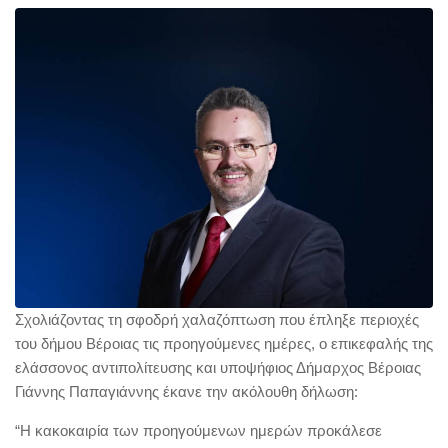
Σχολιάζοντας τη σφοδρή χαλαζόπτωση που έπληξε περιοχές
του δήμου Βέροιας τις προηγούμενες ημέρες, ο επικεφαλής της
ελάσσονος αντιπολίτευσης και υποψήφιος Δήμαρχος Βέροιας
Γιάννης Παπαγιάννης έκανε την ακόλουθη δήλωση:
“Η κακοκαιρία των προηγούμενων ημερών προκάλεσε