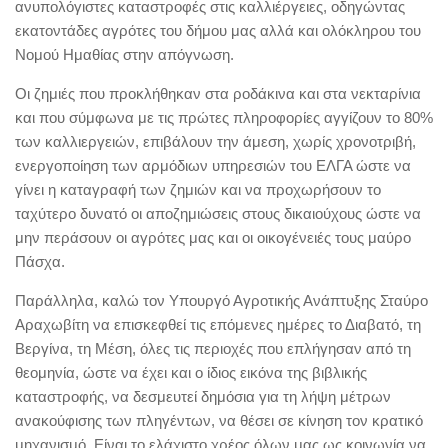
ανυπολόγιστες καταστροφές στις καλλιέργειες, οδηγώντας
εκατοντάδες αγρότες του δήμου μας αλλά και ολόκληρου του
Νομού Ημαθίας στην απόγνωση.
Οι ζημιές που προκλήθηκαν στα ροδάκινα και στα νεκταρίνια
και που σύμφωνα με τις πρώτες πληροφορίες αγγίζουν το 80%
των καλλιεργειών, επιβάλουν την άμεση, χωρίς χρονοτριβή,
ενεργοποίηση των αρμόδιων υπηρεσιών του ΕΛΓΑ ώστε να
γίνει η καταγραφή των ζημιών και να προχωρήσουν το
ταχύτερο δυνατό οι αποζημιώσεις στους δικαιούχους ώστε να
μην περάσουν οι αγρότες μας και οι οικογένειές τους μαύρο
Πάσχα.
Παράλληλα, καλώ τον Υπουργό Αγροτικής Ανάπτυξης Σταύρο
Αραχωβίτη να επισκεφθεί τις επόμενες ημέρες το Διαβατό, τη
Βεργίνα, τη Μέση, όλες τις περιοχές που επλήγησαν από τη
θεομηνία, ώστε να έχει και ο ίδιος εικόνα της βιβλικής
καταστροφής, να δεσμευτεί δημόσια για τη λήψη μέτρων
ανακούφισης των πληγέντων, να θέσει σε κίνηση τον κρατικό
μηχανισμό. Είναι το ελάχιστο χρέος όλων μας ως κοινωνία να