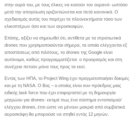
στην ουρά του, με τους έλικες να κοιτούν τον ουρανό- ωστόσο
μετά την απογείωση οριζοντιώνεται και πετά κανονικά. Ο
σχεδιασμός αυτός του παρέχει τα πλεονεκτήματα τόσο των
ελικοπτέρων όσο και των αεροσκαφών.
Επίσης, αξίζει να σημειωθεί ότι, αντίθετα με τα στρατιωτικά
drones που χρησιμοποιούνται σήμερα, τα οποία ελέγχονται εξ
αποστάσεως από πιλότους, τα drones της Google είναι
αυτόνομα, καθώς προγραμματίζεται ο προορισμός και στη
συνέχεια πετούν μόνα τους προς τα εκεί.
Εντός των ΗΠΑ, το Project Wing έχει πραγματοποιήσει δοκιμές
και με τη NASA. Ο Βος – ο οποίος είναι συν-πρόεδρος μιας
ειδικής task force που έχει επιφορτιστεί με τη δημιουργία
μητρώου για drones- εκτιμά πως ένα σύστημα εντοπισμού/
ελέγχου drones, έτσι ώστε να μένουν μακριά από συμβατικά
αεροσκάφη θα μπορούσε να στηθεί εντός 12 μηνών.