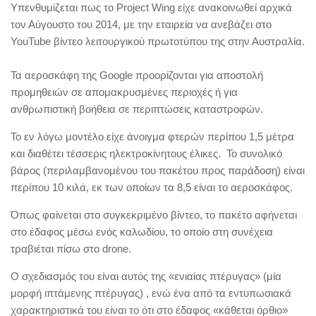
Υπενθυμίζεται πως το Project Wing είχε ανακοινωθεί αρχικά
τον Αύγουστο του 2014, με την εταιρεία να ανεβάζει στο
YouTube βίντεο λειτουργικού πρωτοτύπου της στην Αυστραλία.
Τα αεροσκάφη της Google προορίζονται για αποστολή
προμηθειών σε απομακρυσμένες περιοχές ή για
ανθρωπιστική βοήθεια σε περιπτώσεις καταστροφών.
Το εν λόγω μοντέλο είχε άνοιγμα φτερών περίπου 1,5 μέτρα
και διαθέτει τέσσερις ηλεκτροκίνητους έλικες. Το συνολικό
βάρος (περιλαμβανομένου του πακέτου προς παράδοση) είναι
περίπου 10 κιλά, εκ των οποίων τα 8,5 είναι το αεροσκάφος.
Όπως φαίνεται στο συγκεκριμένο βίντεο, το πακέτο αφήνεται
στο έδαφος μέσω ενός καλωδίου, το οποίο στη συνέχεια
τραβιέται πίσω στο drone.
Ο σχεδιασμός του είναι αυτός της «ενιαίας πτέρυγας» (μία
μορφή ιπτάμενης πτέρυγας) , ενώ ένα από τα εντυπωσιακά
χαρακτηριστικά του είναι το ότι στο έδαφος «κάθεται όρθιο»