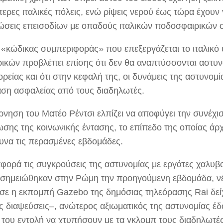
ερες ιταλικές πόλεις, ενώ ρίψεις νερού έως τώρα έχουν 
ώσεις επεισοδίων με οπαδούς ιταλικών ποδοσφαιρικών 
 «κώδικας συμπεριφοράς» που επεξεργάζεται το ιταλικό
ικών προβλέπει επίσης ότι δεν θα αναπτύσσονται αστυνο
ρείας και ότι στην κεφαλή της, οι δυνάμεις της αστυνομ
ση ασφαλείας από τους διαδηλωτές.
ρνηση του Ματέο Ρέντσι ελπίζει να αποφύγει την συνέχι
ωσης της κοινωνικής έντασης, το επίπεδο της οποίας άρχ
δυνα τις περασμένες εβδομάδες.
φορά τις συγκρούσεις της αστυνομίας με εργάτες χαλυβο
 σημειώθηκαν στην Ρώμη την προηγούμενη εβδομάδα, νέ
σε η εκπομπή Gazebo της δημόσιας τηλεόρασης Rai δείχν
ές διαψεύσεις–, ανώτερος αξιωματικός της αστυνομίας έ
 του εντολή να χτυπήσουν με τα γκλομπ τους διαδηλωτές