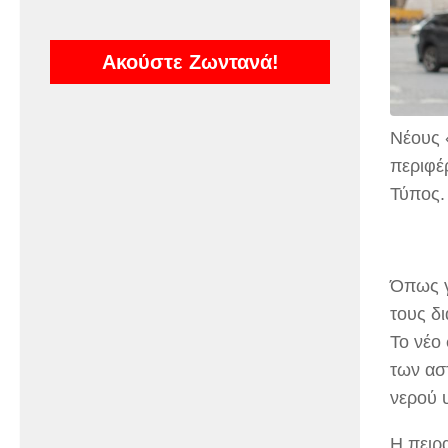
Ακούστε Ζωντανά!
Νέους 
περιφέ
Τύπος.
Όπως γ
τους δ
Το νέο
των ασ
νερού 
Η πειρα