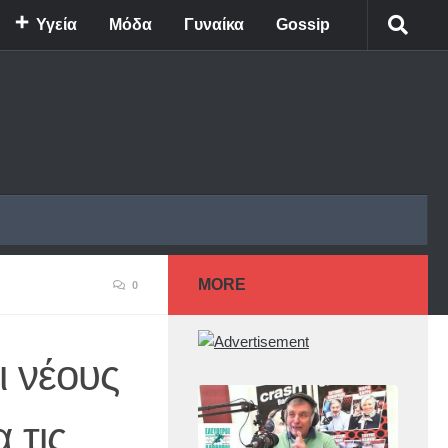
Υγεία
Μόδα
Γυναίκα
Gossip
MORE
0
ι νέους
 τις