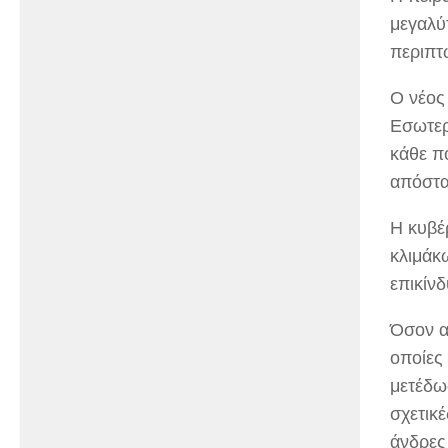
μεγαλύτ
περιπτ
Ο νέος
Εσωτερ
κάθε πο
απόστα
Η κυβέ
κλιμάκ
επικίν
Όσον α
οποίες
μετέδω
σχετικ
άνδρες