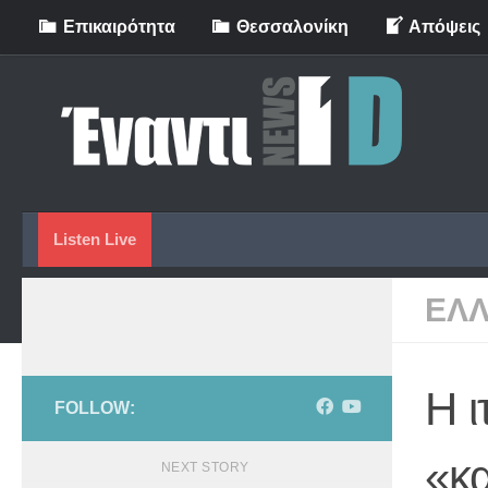
Eπικαιρότητα
Θεσσαλονίκη
Απόψεις
Skip to content
Listen Live
ΕΛ
Η ι
FOLLOW:
«κα
NEXT STORY