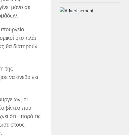
γίνει μόνο σε
ομάδων.
 υπουργείο
μικοί στο πλάι
ίας θα διατηρούν
ση της
ισε να ανεβαίνει
υργείων, οι
ο βίντεο που
ει ότι –παρά τις
δωσε στους
.