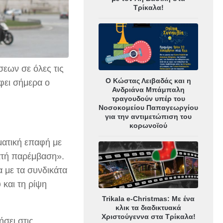
Τρίκαλα!
εων σε όλες τις
Ο Κώστας Λειβαδάς και η
άφει σήμερα ο
Ανδριάνα Μπάμπαλη
τραγουδούν υπέρ του
Νοσοκομείου Παπαγεωργίου
για την αντιμετώπιση του
κορωνοϊού
ματική επαφή με
νατή παρέμβαση».
α με τα συνδικάτα
και τη ρίψη
Trikala e-Christmas: Με ένα
κλικ τα διαδικτυακά
Χριστούγεννα στα Τρίκαλα!
ήσει στις