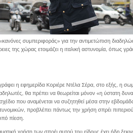
«κανόνες συμπεριφοράς» για την αντιμετώπιση διαδηλώσ
ρειες της χώρας ετοιμάζει η ιταλική αστυνομία, όπως γρ
ράφει η εφημερίδα Κοριέρε Ντέλα Σέρα, στο εξής, η σω
ιαδηλωτές, θα πρέπει να θεωρείται μόνον «η ύστατη δυ
 σχέδιο που αναμένεται να συζητηθεί μέσα στην εβδομάδ
τυνομικών, προβλέπει πάντως την χρήση σπρέι πιπεριού 
υπό πίεση.
ματική χρήση των σπρέι αυτού του είδους έχει ήδη ξεκιν