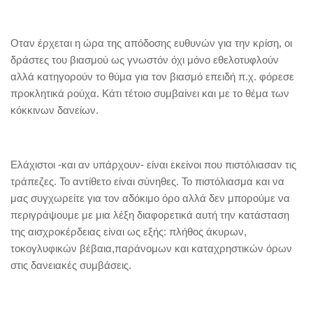
Οταν έρχεται η ώρα της απόδοσης ευθυνών για την κρίση, οι
δράστες του βιασμού ως γνωστόν όχι μόνο εθελοτυφλούν
αλλά κατηγορούν το θύμα για τον βιασμό επειδή π.χ. φόρεσε
προκλητικά ρούχα. Κάτι τέτοιο συμβαίνει και με το θέμα των
κόκκινων δανείων.
Ελάχιστοι -και αν υπάρχουν- είναι εκείνοι που πιστόλιασαν τις
τράπεζες. Το αντίθετο είναι σύνηθες. Το πιστόλιασμα και να
μας συγχωρείτε για τον αδόκιμο όρο αλλά δεν μπορούμε να
περιγράψουμε με μια λέξη διαφορετικά αυτή την κατάσταση
της αισχροκέρδειας είναι ως εξής: πλήθος άκυρων,
τοκογλυφικών βέβαια,παράνομων και καταχρηστικών όρων
στις δανειακές συμβάσεις.