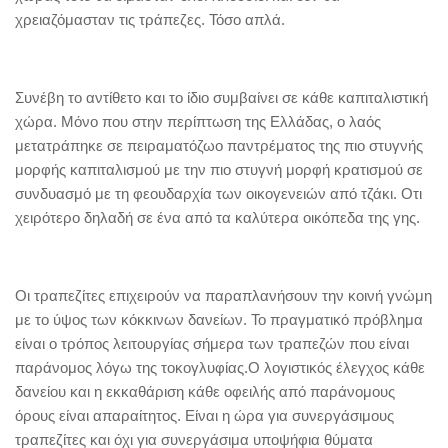
χρειαζόμασταν τις τράπεζες. Τόσο απλά.
Συνέβη το αντίθετο και το ίδιο συμβαίνει σε κάθε καπιταλιστική
χώρα. Μόνο που στην περίπτωση της Ελλάδας, ο λαός
μετατράπηκε σε πειραματόζωο παντρέματος της πιο στυγνής
μορφής καπιταλισμού με την πιο στυγνή μορφή κρατισμού σε
συνδυασμό με τη φεουδαρχία των οικογενειών από τζάκι. Οτι
χειρότερο δηλαδή σε ένα από τα καλύτερα οικόπεδα της γης.
Οι τραπεζίτες επιχειρούν να παραπλανήσουν την κοινή γνώμη
με το ύψος των κόκκινων δανείων. Το πραγματικό πρόβλημα
είναι ο τρόπος λειτουργίας σήμερα των τραπεζών που είναι
παράνομος λόγω της τοκογλυφίας.Ο λογιστικός έλεγχος κάθε
δανείου και η εκκαθάριση κάθε οφειλής από παράνομους
όρους είναι απαραίτητος. Είναι η ώρα για συνεργάσιμους
τραπεζίτες και όχι για συνεργάσιμα υποψήφια θύματα