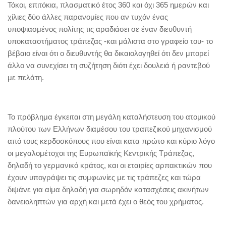
Τόκοι, επιτόκια, πλασματικό έτος 360 και όχι 365 ημερών και
χίλιες δύο άλλες παρανομίες που αν τυχόν ένας
υποψιασμένος πολίτης τις αραδιάσει σε έναν διευθυντή
υποκαταστήματος τράπεζας -και μάλιστα στο γραφείο του- το
βέβαιο είναι ότι ο διευθυντής θα δικαιολογηθεί ότι δεν μπορεί
άλλο να συνεχίσει τη συζήτηση διότι έχει δουλειά ή ραντεβού
με πελάτη.
Το πρόβλημα έγκειται στη μεγάλη καταλήστευση του ατομικού
πλούτου των Ελλήνων διαμέσου του τραπεζικού μηχανισμού
από τους κερδοσκόπους που είναι κατα πρώτο και κύριο λόγο
οι μεγαλομέτοχοι της Ευρωπαϊκής Κεντρικής Τράπεζας,
δηλαδή το γερμανικό κράτος, και οι εταιρίες αρπακτικών που
έχουν υπογράψει τις συμφωνίες με τις τράπεζες και τώρα
διψάνε για αίμα δηλαδή για σωρηδόν κατασχέσεις ακινήτων
δανειοληπτών για αρχή και μετά έχει ο θεός του χρήματος.