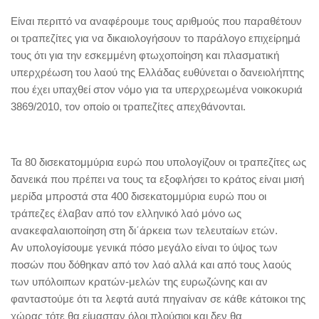
Είναι περιττό να αναφέρουμε τους αριθμούς που παραθέτουν
οι τραπεζίτες για να δικαιολογήσουν το παράλογο επιχείρημά
τους ότι για την εσκεμμένη φτωχοποίηση και πλασματική
υπερχρέωση του λαού της Ελλάδας ευθύνεται ο δανειολήπτης
που έχει υπαχθεί στον νόμο για τα υπερχρεωμένα νοικοκυριά
3869/2010, τον οποίο οι τραπεζίτες απεχθάνονται.
Τα 80 δισεκατομμύρια ευρώ που υπολογίζουν οι τραπεζίτες ως
δανεικά που πρέπει να τους τα εξοφλήσει το κράτος είναι μισή
μερίδα μπροστά στα 400 δισεκατομμύρια ευρώ που οι
τράπεζες έλαβαν από τον ελληνικό λαό μόνο ως
ανακεφαλαιοποίηση στη δι΄άρκεια των τελευταίων ετών.
Αν υπολογίσουμε γενικά πόσο μεγάλο είναι το ύψος των
ποσών που δόθηκαν από τον λαό αλλά και από τους λαούς
των υπόλοιπων κρατών-μελών της ευρωζώνης και αν
φανταστούμε ότι τα λεφτά αυτά πηγαίναν σε κάθε κάτοικοι της
χώρας τότε θα είμασταν όλοι πλούσιοι και δεν θα