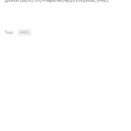
χρόνου (ΙΔΟΧ) στη Ρυθμιστική Αρχή Ενέργειας (ΡΑΕ).
Tags:
ΑΝΕΛ