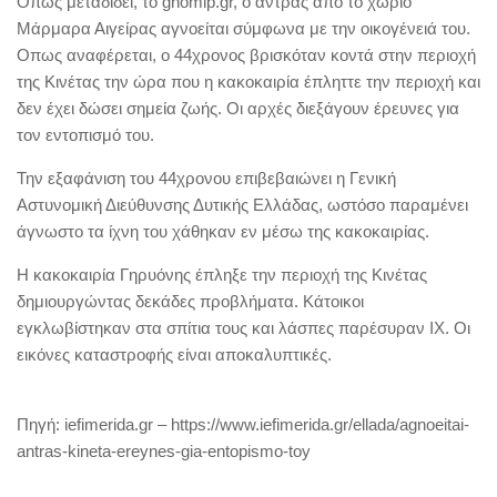
Οπως μεταδίδει, το gnomip.gr, ο άντρας από το χωριό
Μάρμαρα Αιγείρας αγνοείται σύμφωνα με την οικογένειά του.
Οπως αναφέρεται, ο 44χρονος βρισκόταν κοντά στην περιοχή
της Κινέτας την ώρα που η κακοκαιρία έπληττε την περιοχή και
δεν έχει δώσει σημεία ζωής. Οι αρχές διεξάγουν έρευνες για
τον εντοπισμό του.
Την εξαφάνιση του 44χρονου επιβεβαιώνει η Γενική
Αστυνομική Διεύθυνσης Δυτικής Ελλάδας, ωστόσο παραμένει
άγνωστο τα ίχνη του χάθηκαν εν μέσω της κακοκαιρίας.
Η κακοκαιρία Γηρυόνης έπληξε την περιοχή της Κινέτας
δημιουργώντας δεκάδες προβλήματα. Κάτοικοι
εγκλωβίστηκαν στα σπίτια τους και λάσπες παρέσυραν ΙΧ. Οι
εικόνες καταστροφής είναι αποκαλυπτικές.
Πηγή: iefimerida.gr – https://www.iefimerida.gr/ellada/agnoeitai-
antras-kineta-ereynes-gia-entopismo-toy