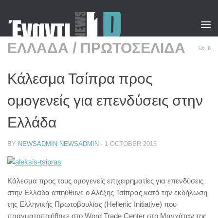
Skip to content
ΕΛΛΑΔΑ
/
ΠΡΩΤΟΣΕΛΙΔΑ
0
Κάλεσμα Τσίπρα προς
ομογενείς για επενδύσεις στην
Ελλάδα
BY
NEWSADMIN NEWSADMIN
·
1 OCTOBER 2015
Κάλεσμα προς τους ομογενείς επιχειρηματίες για επενδύσεις
στην Ελλάδα απηύθυνε ο Αλέξης Τσίπρας κατά την εκδήλωση
της Ελληνικής Πρωτοβουλίας (Hellenic Initiative) που
πραγματοποιήθηκε στο Word Trade Center στο Μανχάταν της